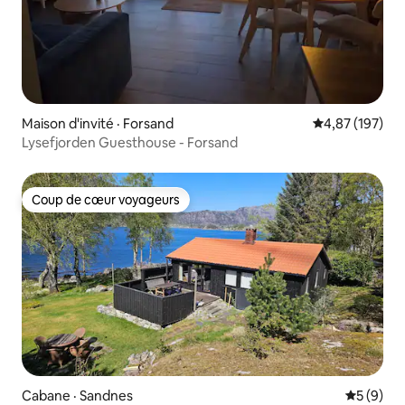
Maison d'invité · Forsand
Note moyenne 
4,87 (197)
Lysefjorden Guesthouse - Forsand
Coup de cœur voyageurs
Coup de cœur voyageurs
Cabane · Sandnes
Note moy
5 (9)