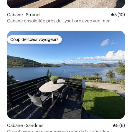
Cabane · Strand
Note moye
5 (10)
Cabane ensoleillée près du Lysefjord avec vue mer
Coup de cœur voyageurs
Coup de cœur voyageurs
Cabane · Sandnes
Note moy
5 (6)
Chalet avec vue panoramique près du Lysefjorden