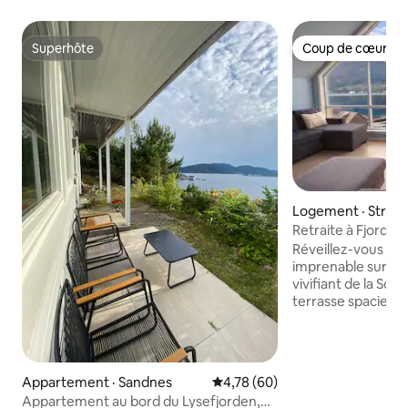
Superhôte
Coup de cœur vo
Superhôte
Coup de cœur vo
Logement · Stran
Retraite à Fjord av
de Preikestolen
Réveillez-vous en 
imprenable sur les f
vivifiant de la Sca
terrasse spacieuse
matinées tranquill
et des moments in
ensemble. À quelques minutes
seulement de Prei
Appartement · Sandnes
Note moyenne de 4,78 sur 5, 
4,78 (60)
accueillir jusqu'à 1
Appartement au bord du Lysefjorden,
refuge idéal pour l