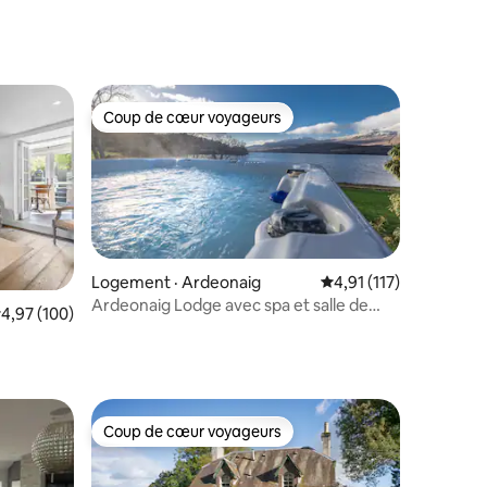
Coup de cœur voyageurs
les plus aimés
Coup de cœur voyageurs
Logement · Ardeonaig
Note moyenne de 4,91
4,91 (117)
Ardeonaig Lodge avec spa et salle de
res
ote moyenne de 4,97 sur 5, 100 commentaires
4,97 (100)
jeux
Coup de cœur voyageurs
Coup de cœur voyageurs