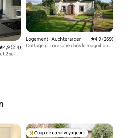
Logement · Auchterarder
Note moyenne de 4,9 
4,9 (269)
Cottage pittoresque dans le magnifique
res
Note moyenne de 4,9 sur 5, 214 commentaires
4,9 (214)
Perthshire
t 2 salles
n
Coup de cœur voyageurs
les plus aimés
Coup de cœur voyageurs parmi les plus aimés