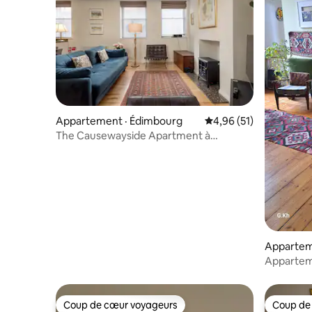
Appartement · Édimbourg
Note moyenne de 4,96
4,96 (51)
The Causewayside Apartment à
Newington
Appartem
Apparteme
et spacie
Coup de cœur voyageurs
Coup de
Coup de cœur voyageurs
Coup de