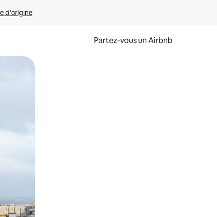
e d'origine
Partez-vous un Airbnb
et en les faisant glisser.