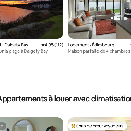
· Dalgety Bay
Note moyenne de 4,95 sur 5, 112 commentai
4,95 (112)
Logement · Édimbourg
ur la plage à Dalgety Bay
Maison parfaite de 4 chambres e
de bain
sur 5, 132 commentaires
Appartements à louer avec climatisatio
te
Coup de cœur voyageurs
te
Coup de cœur voyageurs parmi 