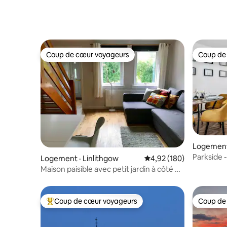
près d'Édimbourg
Coup de cœur voyageurs
Coup de
Coup de cœur voyageurs
Coup de
Logement
Parkside 
Logement · Linlithgow
Note moyenne de 4,92 
4,92 (180)
d'Édimbo
Maison paisible avec petit jardin à côté du
parc
Coup de cœur voyageurs
Coup de
Coup de cœur voyageurs parmi les plus aimés
Coup de