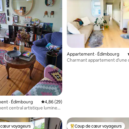
 sur 5, 51 commentaires
Appartement · Édimbourg
Charmant appartement d'une
avec porte principale à Stockbr
ent · Édimbourg
Note moyenne de 4,86 sur 5, 29 commentai
4,86 (29)
nt central artistique lumineux
ux
 cœur voyageurs
Coup de cœur voyageurs
 cœur voyageurs
Coup de cœur voyageurs parmi 