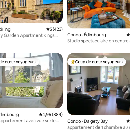
irling
Note moyenne de 5 sur 5, 423 commentai
5 (423)
Condo · Édimbourg
N
ry Garden Apartment Kings
sur 5, 697 commentaires
Studio spectaculaire en centre-v
ing
de cœur voyageurs
Coup de cœur voyageurs
cœur voyageurs parmi les plus aimés
Coup de cœur voyageurs parmi 
Édimbourg
Note moyenne de 4,95 sur 5, 889 commentai
4,95 (889)
ppartement avec vue sur le
sur 5, 405 commentaires
Condo · Dalgety Bay
N
s la vieille ville
appartement de 1 chambre au 