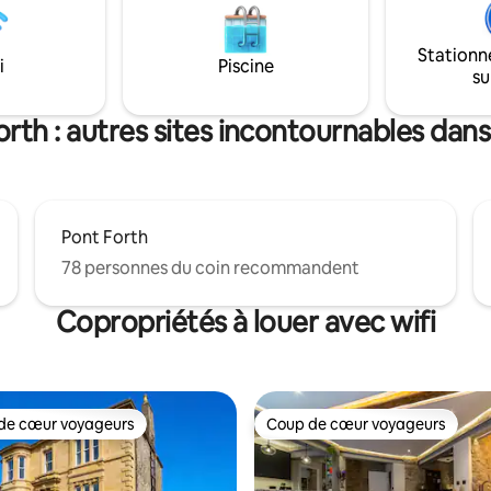
refuge paisible et relaxant. Terrasse de
 World, le
jardin tranquille. Planchers cha
nt gastronomique
Radiateurs. Poêle à bois. Stati
Stationn
estaurant, le Rankin's Cafe et
i
Piscine
5 % de taxe à partir du 2026-07
su
musée du phare sont à quelques
 y a une petite boutique près de
rth : autres sites incontournables dans
Pont Forth
78 personnes du coin recommandent
Copropriétés à louer avec wifi
de cœur voyageurs
Coup de cœur voyageurs
cœur voyageurs parmi les plus aimés
Coup de cœur voyageurs