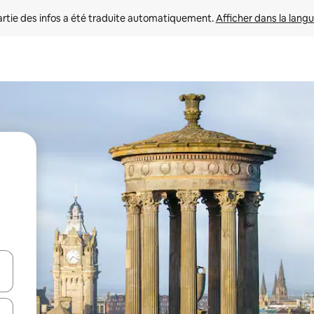
rtie des infos a été traduite automatiquement. 
Afficher dans la langu
utilisant les flèches vers le haut et vers le bas, ou en appuyant dessus 