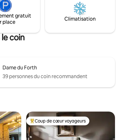
géothermique). La propriété dispose
uffants.
d'un chauffage au sol, d'un parking et
onnement.
ement gratuit
d'une vue sur un green de golf et un bel
Climatisation
-24
r place
espace de fairway et de cour. Voir
« Autres détails » pour les espaces à RPS.
 le coin
Dame du Forth
39 personnes du coin recommandent
Coup de cœur voyageurs
Coup de cœur voyageurs parmi les plus aimés