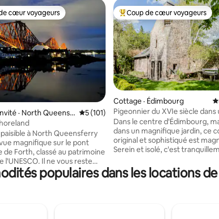
de cœur voyageurs
Coup de cœur voyageurs
cœur voyageurs parmi les plus aimés
Coup de cœur voyageurs parmi 
Cottage · Édimbourg
N
Pigeonnier du XVIe siècle dans 
sur 5, 225 commentaires
invité · North Queensf
Note moyenne de 5 sur 5, 101 commentai
5 (101)
privé.
Dans le centre d'Édimbourg, ma
Shoreland
dans un magnifique jardin, ce 
 paisible à North Queensferry
original et sophistiqué est magn
vue magnifique sur le pont
Serein et isolé, c'est tranquille
e de Forth, classé au patrimoine
palpitant. Petite chambre dans la tour; lit
SCO. Il ne vous reste
double entouré de bois de cèdr
odités populaires dans les locations de
ne courte montée raide à pied
nichoirs anciens éclairés et vue 
 gare d'Édimbourg et sur le
jardin. Salle de bain élégante en
e randonnée côtière de Fife.
Cuisine rustique-chic. Canapé-lit
e les trois ponts de Forth, vous
gigogne. Une caverne mystéri
ssibilité de prendre le train, la
un panneau de plancher en ver
u de marcher jusqu'à South