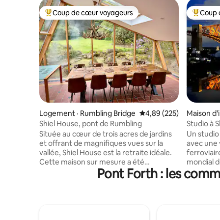
Coup de cœur voyageurs
Coup 
Coup de cœur voyageurs parmi les plus aimés
Coup de 
Logement · Rumbling Bridge
Note moyenne de 4,89 
4,89 (225)
Maison d'
erry
Shiel House, pont de Rumbling
Studio à 
Située au cœur de trois acres de jardins
Un studio
et offrant de magnifiques vues sur la
avec une 
vallée, Shiel House est la retraite idéale.
ferroviair
Cette maison sur mesure a été
mondial de l'UNE
Pont Forth : les comm
construite par notre famille pour offrir un
plus qu'u
refuge loin de la ville, et elle a été
jusqu'à la
meublée pour offrir un foyer confortable
sentier d
loin de chez soi. Il conviendrait aux
Niché entr
aventuriers solitaires, aux couples, aux
avez la po
familles (y compris avec des enfants) et
voiture o