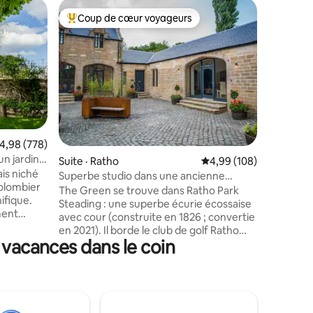
Logement 
Coup de cœur voyageurs
Coup
les plus aimés
Coup de cœur voyageurs parmi les plus aimés
Coup de
Belle mai
magnifiq
Magnifiq
Highlands
romantiqu
Parfait 
courte e
amis, un
une lune de miel! O
profiter de 
ote moyenne de 4,98 sur 5, 778 commentaires
4,98 (778)
explorer 
un jardin
res
Suite · Ratho
Note moyenne de 4,99 
4,99 (108)
toutes les directi
is niché
minutes d'Édim
Superbe studio dans une ancienne
colombier
l'année : 
écurie du 19e siècle à Édimbourg
The Green se trouve dans Ratho Park
ifique.
terrasse;
Steading : une superbe écurie écossaise
ment
feu de bois. Des vues mag
avec cour (construite en 1826 ; convertie
toujours!
en 2021). Il borde le club de golf Ratho
e,
 vacances dans le coin
Park (zone d'une beauté exceptionnelle),
sur le
à quelques pas du cœur du village de
 bois.
Ratho, à 8 miles du centre d'Édimbourg.
Les chambres sont élégamment
euse sous
meublées (avec Wi-Fi) et fièrement
re. Un
écologiques (chauffées par une source