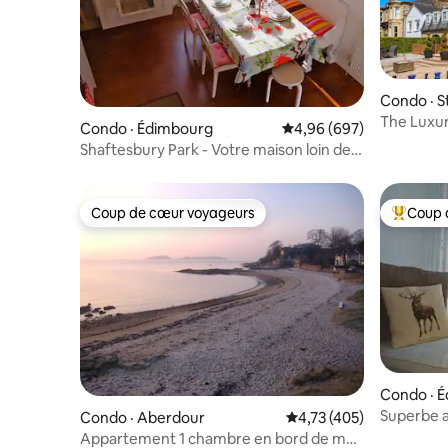
Condo · St
The Luxu
Condo · Édimbourg
Note moyenne de 4,96 
4,96 (697)
Park Stirl
Shaftesbury Park - Votre maison loin de
chez vous
Coup de cœur voyageurs
Coup 
Coup de cœur voyageurs
Coup de 
Condo · 
Superbe a
Condo · Aberdour
Note moyenne de 4,73 
4,73 (405)
château dan
Appartement 1 chambre en bord de mer