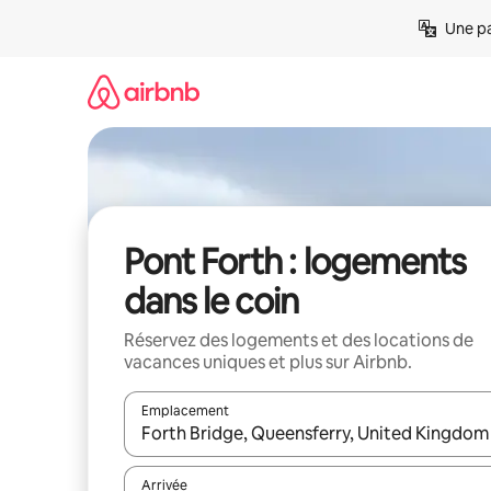
Aller
Une pa
directement
au
contenu
Pont Forth : logements
dans le coin
Réservez des logements et des locations de
vacances uniques et plus sur Airbnb.
Emplacement
Quand les résultats sont affichés, parcourez-les en 
Arrivée