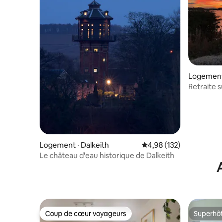
Logement 
Retraite s
Logement · Dalkeith
Note moyenne de 4,98 
4,98 (132)
Le château d'eau historique de Dalkeith
Coup de cœur voyageurs
Superhô
Coup de cœur voyageurs
Superhô