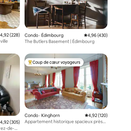
res
ote moyenne de 4,92 sur 5, 228 commentaires
4,92 (228)
Condo · Édimbourg
Note moyenne de 4,96 
4,96 (430)
ille
The Butlers Basement | Édimbourg
Coup de cœur voyageurs
les plus aimés
Coup de cœur voyageurs parmi les plus aimés
res
Condo · Kinghorn
Note moyenne de 4,92 
4,92 (120)
Appartement historique spacieux près
ote moyenne de 4,92 sur 5, 305 commentaires
4,92 (305)
d'Édimbourg
rez-de-