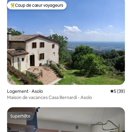
Coup de cœur voyageurs
Coup de cœur voyageurs parmi les plus aimés
Logement · Asolo
Note moye
5 (39)
Maison de vacances Casa Bernardi - Asolo
Superhôte
Superhôte