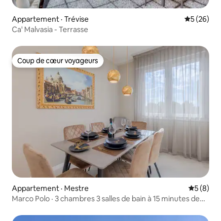
Appartement · Trévise
Note moye
5 (26)
Ca' Malvasia - Terrasse
Coup de cœur voyageurs
Coup de cœur voyageurs
Appartement · Mestre
Note moy
5 (8)
Marco Polo · 3 chambres 3 salles de bain à 15 minutes de
Venise