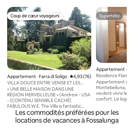
Coup de cœur voyageurs
Superhôte
Coup de cœur voyageurs
Superhôte
Appartement · Mo
Résidence Flamingo
Appartement · Farra di Soligo
Note moyenne de 4,93 sur 5, 
4,93 (76)
familles
Appartement conf
VILLA DOUCE ENTRE VENISE ET LES
Montebelluna, idéa
DOLOMITES « ZONE PROSECCO »
« UNE BELLE MAISON DANS UNE
veulent vivre le ce
RÉGION MERVEILLEUSE » (Andrew - USA
confort. Le logem
- (CONTENU SENSIBLE CACHÉ)
grandes chambres,
FABULOUS W.E. The Villa is fantastic
bains spacieuses, 
Les commodités préférées pour les
....perfect restauration, fantastic details
cuisine équipée et
and antic furniture (Giulio - AUS -
locations de vacances à Fossalunga
télévision et d'un
(CONTENU SENSIBLE CACHÉ)
parfaite pour des
BELLISSIMA !!! Demeure de rêve (Nicola -
Cuisine La cuisine