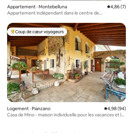
Appartement · Montebelluna
Note moyenn
4,86 (7)
Appartement indépendant dans le centre de
Montebelluna
Coup de cœur voyageurs
Coup de cœur voyageurs parmi les plus aimés
Logement · Pianzano
Note moyenne
4,98 (94)
Casa de Mino - maison individuelle pour les vacances et le
travail