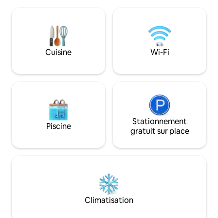
I - (SENSITIVE CONTENTS HIDDEN) « Villa
équipée pour prép
Dolce » est une maison de grande taille
toute autonomie. Vous trouverez à
et de valeur architecturale, nichée dans
votre disposition :
un très grand parc au « cœur de la région
four Réfrigérateu
du Prosecco » à seulement 45 minutes
vaisselle Bouilloir
en voiture de Venise et 60 minutes de
Cuisine
Wi-Fi
Mélangeur / mixeu
Cortina D'Ampezzo. Une demeure
cuisine, casseroles et v
chaleureuse et accueillante sur trois
supplémentaires L
étages, soigneusement meublée :
Sèche-cheveux Wi-
l'endroit idéal pour passer des moments
et climatisation Emplacement
de détente et des vacances de rêve. Le
L'appartement est 
logement : Vous aurez à votre
de Montebelluna. 
disposition 1 chambre triple, 2 chambres
trouverez le super
doubles, chacune avec salle de bains,
Stationnement
Piscine
du parc Manin, par
avec baignoire ou douche, lavabo, bidet,
gratuit sur place
promenade ou pou
1 autre chambre avec lit « à la française »
quotidien. L'empl
et WC, salon avec cheminée de style
la fois pour ceux 
Louis XV, salle à manger, salon de
travail et pour ceu
divertissement, cuisine, MANSARDE
découvrir les coll
avec climatisation, cheminée et salon. La
Trévise et la ville
climatisation n’est présente que dans le
APARTMENTS se tr
grenier car dans le reste de la maison, la
Climatisation
pied de la gare rou
température est agréablement fraîche
Montebelluna. Il 
grâce à la taille des pièces et à leur