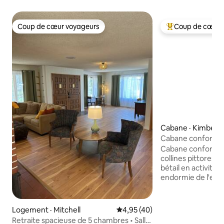
Coup de cœur voyageurs
Coup de cœur 
Coup de cœur voyageurs
Coup de cœur voy
Cabane · Kimberly
Cabane confortabl
rivière et raccor
Cabane confortabl
car en option
collines pittoresq
bétail en activité 
endormie de l'est
le clairon de wapit
enveloppant couve
confortable caban
Logement · Mitchell
Note moyenne de 4,95 sur 5, 
4,95 (40)
de bain. Il dispos
Retraite spacieuse de 5 chambres • Salle