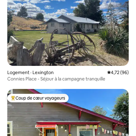
Logement · Lexington
Note moyenne
4,72 (96)
Connies Place - Séjour à la campagne tranquille
Coup de cœur voyageurs
Coup de cœur voyageurs parmi les plus aimés