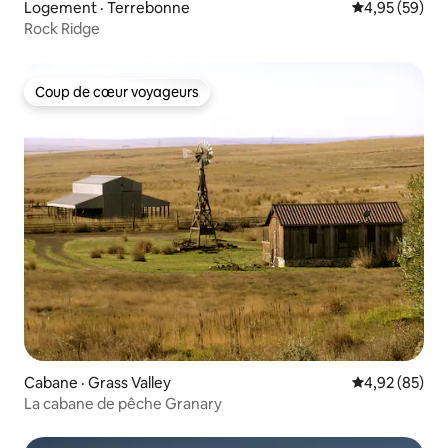
Logement · Terrebonne
Note moyenne
4,95 (59)
Rock Ridge
Coup de cœur voyageurs
Coup de cœur voyageurs
Cabane · Grass Valley
Note moyenne
4,92 (85)
La cabane de pêche Granary