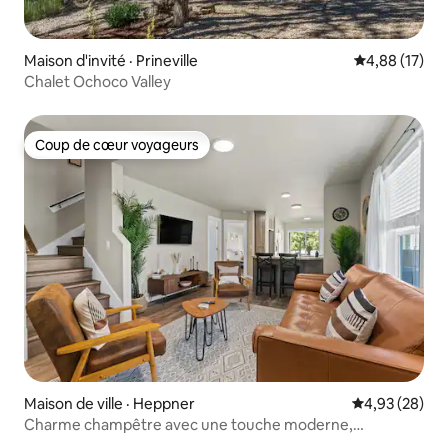
Maison d'invité · Prineville
Note moyenne
4,88 (17)
Chalet Ochoco Valley
Coup de cœur voyageurs
Coup de cœur voyageurs
Maison de ville · Heppner
Note moyenne
4,93 (28)
Charme champêtre avec une touche moderne,
3 chambres/2 salles de bain