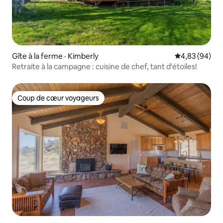
Gîte à la ferme · Kimberly
Note moyenne
4,83 (94)
Retraite à la campagne : cuisine de chef, tant d'étoiles!
Coup de cœur voyageurs
Coup de cœur voyageurs