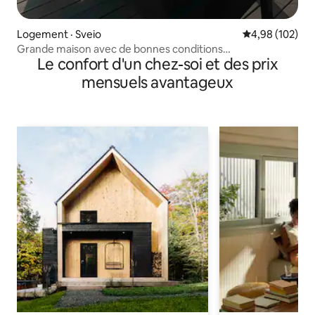
Logement · Sveio
Note moyenne 
4,98 (102)
Grande maison avec de bonnes conditions
Le confort d'un chez-soi et des prix
d'ensoleillement et une vue magnifique sur la mer
mensuels avantageux