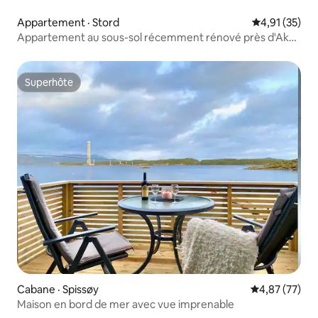
Appartement · Stord
Note moyenne
4,91 (35)
Appartement au sous-sol récemment rénové près d'Aker
Solutions
Superhôte
Superhôte
Cabane · Spissøy
Note moyenne
4,87 (77)
Maison en bord de mer avec vue imprenable