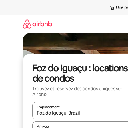
Aller
Une pa
directement
au
contenu
Foz do Iguaçu : locations
de condos
Trouvez et réservez des condos uniques sur
Airbnb.
Emplacement
Quand les résultats sont affichés, parcourez-les en 
Arrivée