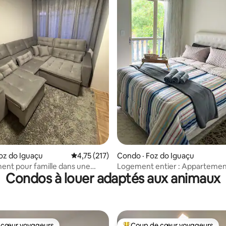
 sur 5, 17 commentaires
oz do Iguaçu
Note moyenne de 4,75 sur 5, 217 commentai
4,75 (217)
Condo · Foz do Iguaçu
nt pour famille dans une
Logement entier : Appartemen
Condos à louer adaptés aux animaux
été fermée
garage - Jardim Esmeralda
 cœur voyageurs
Coup de cœur voyageurs