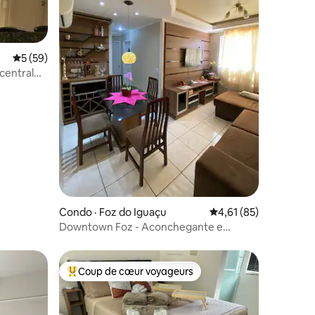
Note moyenne de 5 sur 5, 59 commentaires
5 (59)
central
res
Condo · Foz do Iguaçu
Note moyenne de 4,61
4,61 (85)
Downtown Foz - Aconchegante e
Tranquilo
Coup de cœur voyageurs
Coup de cœur voyageurs parmi les plus aimés