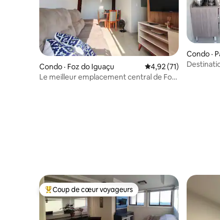
Condo · P
arla
Destinati
Condo · Foz do Iguaçu
Note moyenne de 4,92
4,92 (71)
touristiqu
Le meilleur emplacement central de Foz
do Iguaçu
Coup de cœur voyageurs
Coup de cœur voyageurs parmi les plus aimés