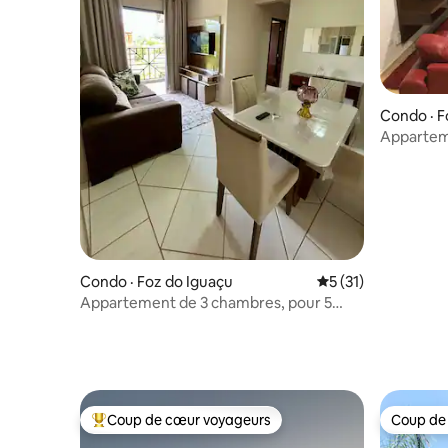
Condo · F
Apparteme
centre, g
Condo · Foz do Iguaçu
Note moyenne de 5
5 (31)
Appartement de 3 chambres, pour 5
personnes, à 3 minutes du centre de Foz.
Coup de cœur voyageurs
Coup de
Coup de cœur voyageurs parmi les plus aimés
Coup de