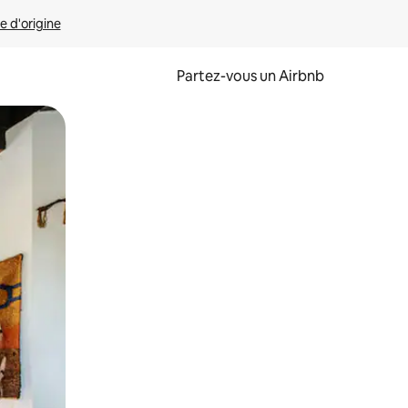
e d'origine
Partez-vous un Airbnb
et en les faisant glisser.