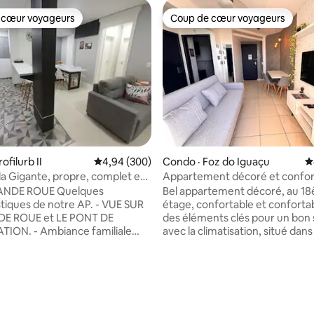
 cœur voyageurs
Coup de cœur voyageurs
 cœur voyageurs
Coup de cœur voyageurs
ofilurb II
Note moyenne de 4,94 sur 5, 300 commentai
4,94 (300)
Condo · Foz do Iguaçu
N
 Gigante, propre, complet et
Appartement décoré et confor
le.
Région centrale
 ROUE Quelques
Bel appartement décoré, au 1
ues de notre AP. - VUE SUR
étage, confortable et conforta
E ROUE et LE PONT DE
des éléments clés pour un bon 
iance familiale
avec la climatisation, situé dans
uartier calme proche du
meilleur emplacement de Foz d
e la Grande Roue, du Hito des 3
à proximité de tout, marché, re
, du Pont de l'Intégration et du
gare routière, location de voitu
 sur 5, 13 commentaires
s Chutes d'Iguaçu et du Duty
Immeuble proche du centre (1 
ntine. - Internet fibre optique
Pont de l'Amitié (4 km) du shop
 - Climatisation LG DUAL
Cataratas (2 km) Situé sur l'une des