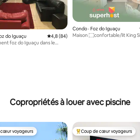
Condo · Foz do Iguaçu
Maison ۝confortable/lit King Size/près
oz do Iguaçu
Note moyenne de 4,8 sur 5, 84 commentai
4,8 (84)
du barrage d'Itaipu/fibre optiq
nt foz do Iguaçu dans le
rand 7 pax
 sur 5, 31 commentaires
Copropriétés à louer avec piscine
 cœur voyageurs
Coup de cœur voyageurs
 cœur voyageurs
Coup de cœur voyageurs parmi 