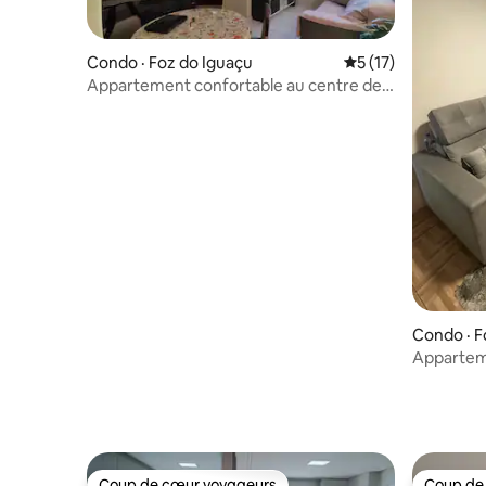
Condo · Foz do Iguaçu
Note moyenne de 5
5 (17)
Appartement confortable au centre de
Foz do Iguaçu
Condo · F
Apparteme
copropri
Coup de cœur voyageurs
Coup de