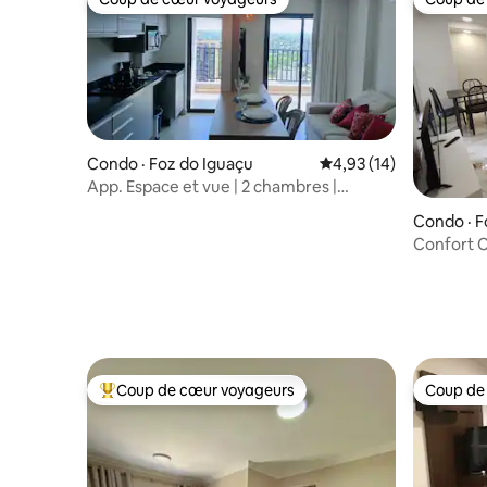
Coup de cœur voyageurs
Coup de
Condo · Foz do Iguaçu
Note moyenne de 4,93
4,93 (14)
App. Espace et vue | 2 chambres |
2 places de stationnement | Foz
Condo · F
Confort C
Cataratas
Coup de cœur voyageurs
Coup de
Coup de cœur voyageurs parmi les plus aimés
Coup de