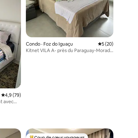
Condo · Foz do Iguaçu
Note moyenne de 5
5 (20)
Kitnet VILA A- près du Paraguay-Morada
do Sol
res
Note moyenne de 4,9 sur 5, 79 commentaires
4,9 (79)
t avec
Coup de cœur voyageurs