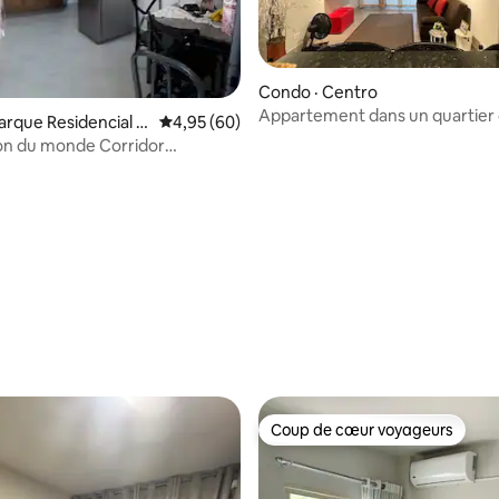
Condo · Centro
Appartement dans un quartier 
arque Residencial K
Note moyenne de 4,95 sur 5, 60 commentai
4,95 (60)
avec parking.
on du monde Corridor
 sur 5, 71 commentaires
e 3 pays.
Coup de cœur voyageurs
Coup de cœur voyageurs