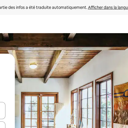
rtie des infos a été traduite automatiquement. 
Afficher dans la langu
utilisant les flèches vers le haut et vers le bas, ou en appuyant dessus 