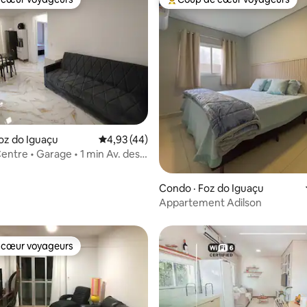
 cœur voyageurs
Coup de cœur voyageurs parmi 
 sur 5, 14 commentaires
oz do Iguaçu
Note moyenne de 4,93 sur 5, 44 commentai
4,93 (44)
entre • Garage • 1 min Av. des
Condo · Foz do Iguaçu
Appartement Adilson
 cœur voyageurs
 cœur voyageurs