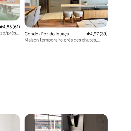
Note moyenne de 4,85 sur 5, 61 commentaires
4,85 (61)
res
Condo · Foz do Iguaçu
Note moyenne de 4,97
4,97 (39)
ue Wifi6
Maison temporaire près des chutes,
proche du centre
les plus aimés