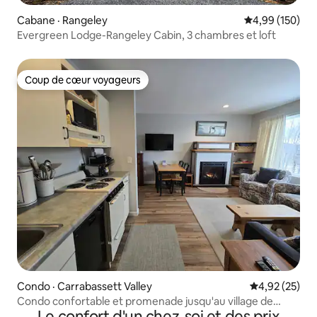
Cabane · Rangeley
Note moyenne 
4,99 (150)
Evergreen Lodge-Rangeley Cabin, 3 chambres et loft
Coup de cœur voyageurs
Coup de cœur voyageurs
Condo · Carrabassett Valley
Note moyenne
4,92 (25)
Condo confortable et promenade jusqu'au village de
Le confort d'un chez-soi et des prix
Sugarloaf