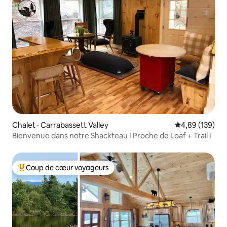
Chalet · Carrabassett Valley
Note moyenne 
4,89 (139)
Bienvenue dans notre Shackteau ! Proche de Loaf + Trail !
Coup de cœur voyageurs
Coup de cœur voyageurs parmi les plus aimés