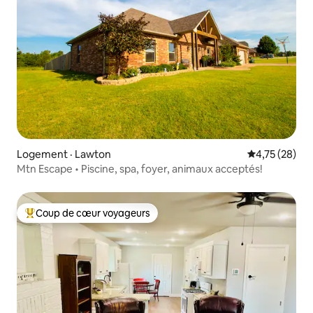
Logement · Lawton
Note moyenne
4,75 (28)
Mtn Escape • Piscine, spa, foyer, animaux acceptés!
Coup de cœur voyageurs
Coup de cœur voyageurs parmi les plus aimés