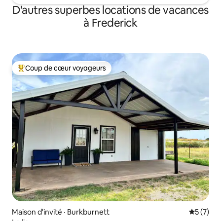
D'autres superbes locations de vacances
à Frederick
Coup de cœur voyageurs
Coup de cœur voyageurs parmi les plus aimés
Maison d'invité · Burkburnett
Note moy
5 (7)