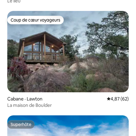
Le lieu
Coup de cœur voyageurs
Coup de cœur voyageurs
Cabane · Lawton
Note moyenne
4,87 (62)
La maison de Boulder
Superhôte
Superhôte