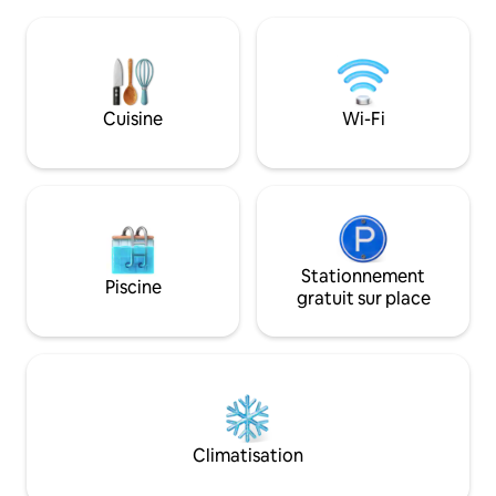
chambre et d'une salle de bain en bas et
situé à seulement
d'une chambre et d'une salle de bain à
centre de donnée
l'étage. Comprend un jacuzzi 4 places
QuantumRise, et à
dans un patio couvert privé. Eagles Nest
de la base aérien
se trouve dans les contreforts des
Profitez de la tran
montagnes Wichita, ce qui lui donne
Cuisine
Wi-Fi
ville, sirotez un c
cette incroyable « sensation de
allumez le barbec
cabane ». Eagles Nest est une maison
arrière. Votre hav
loin de chez vous.
🏡✨
Stationnement
Piscine
gratuit sur place
Climatisation