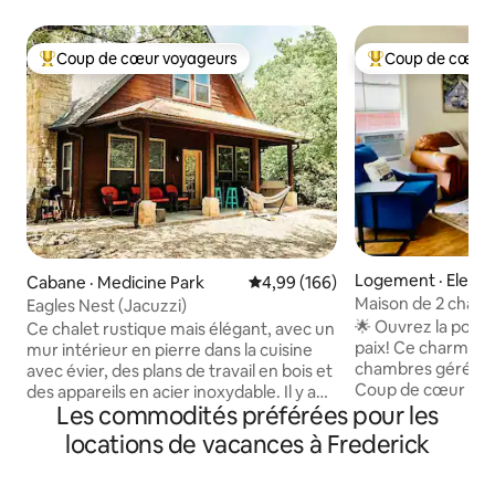
Coup de cœur voyageurs
Coup de cœur 
Coup de cœur voyageurs parmi les plus aimés
Coup de cœur voy
Logement · Electr
Cabane · Medicine Park
Note moyenne de 4,99 sur 5, 1
4,99 (166)
Maison de 2 chamb
Eagles Nest (Jacuzzi)
Oklaunion et She
🌟 Ouvrez la porte
Ce chalet rustique mais élégant, avec un
paix! Ce charman
mur intérieur en pierre dans la cuisine
chambres géré par
avec évier, des plans de travail en bois et
Coup de cœur voya
des appareils en acier inoxydable. Il y a
Les commodités préférées pour les
commodité supplé
une grande cheminée en bois et en
de bain et d'une d
pierre, des sols en béton teinté, une
locations de vacances à Frederick
énorme avantage p
baignoire profonde dans la salle de bain
les familles. Parfai
principale. Le chalet dispose d'une
professionnels, n