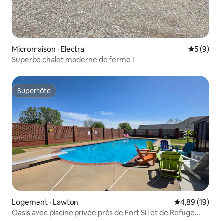
Micromaison · Electra
Note moy
5 (9)
Superbe chalet moderne de ferme !
Superhôte
Superhôte
Logement · Lawton
Note moyenne
4,89 (19)
Oasis avec piscine privée près de Fort Sill et de Refuge