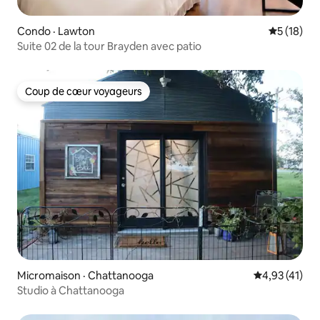
Condo · Lawton
Note moye
5 (18)
Suite 02 de la tour Brayden avec patio
Coup de cœur voyageurs
Coup de cœur voyageurs
Micromaison · Chattanooga
Note moyenne
4,93 (41)
Studio à Chattanooga