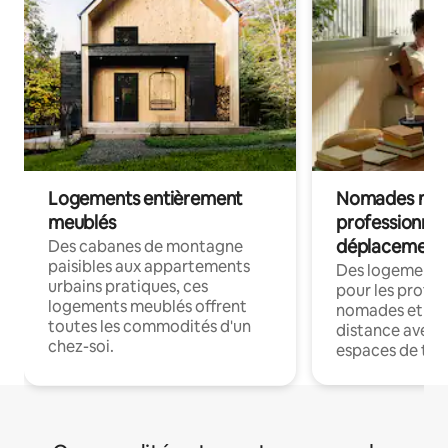
Logements entièrement
Nomades num
meublés
professionnel
déplacement
Des cabanes de montagne
paisibles aux appartements
Des logements
urbains pratiques, ces
pour les profes
logements meublés offrent
nomades et trav
toutes les commodités d'un
distance avec le
chez-soi.
espaces de trav