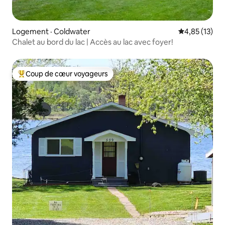
Logement · Coldwater
Note moyenne
4,85 (13)
Chalet au bord du lac | Accès au lac avec foyer!
Coup de cœur voyageurs
Coup de cœur voyageurs parmi les plus aimés