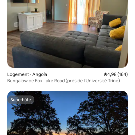
Logement · Angola
Note moyenne 
4,98 (164)
Bungalow de Fox Lake Road (près de l'Université Trine)
Superhôte
Superhôte