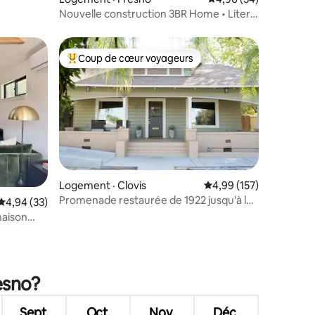
Nouvelle construction 3BR Home • Literie
de luxe, Boutiques à proximité
Coup de cœur voyageurs
Coup de cœur voyageurs parmi les plus aimés
Logement · Clovis
Note moyenne de 4,99 
4,99 (157)
Promenade restaurée de 1922 jusqu'à la
Note moyenne de 4,94 sur 5, 33 commentaires
4,94 (33)
vieille ville - The Garden House
maison
res
esno?
Sept.
Oct.
Nov.
Déc.