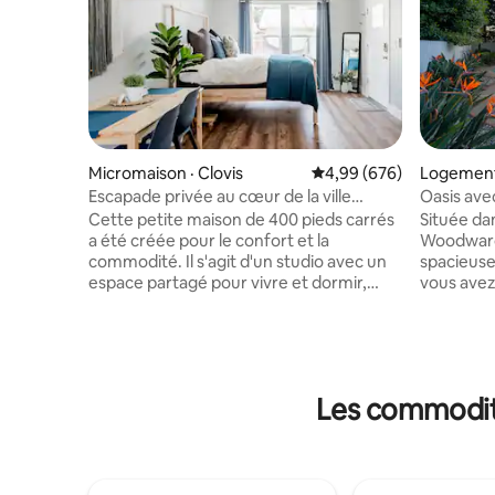
Micromaison · Clovis
Note moyenne de 4,99 
4,99 (676)
Logement
Escapade privée au cœur de la ville
Oasis ave
historique de Clovis
Woodward 
Cette petite maison de 400 pieds carrés
Située dan
a été créée pour le confort et la
Woodward 
commodité. Il s'agit d'un studio avec un
spacieuse 
espace partagé pour vivre et dormir,
vous avez
mais qui offre toujours une cuisine
inoubliabl
complète, une salle de bain (avec
d'un patio
baignoire), un lave-linge, un sèche-linge
stationne
et un parking dédié dans la rue. Un
pour les v
espace lumineux avec des plafonds
bateaux. 
Les commodité
voûtés, il est idéal pour les séjours de
très grand
courte et de longue durée. Elle offre un
(queen siz
décor moderne et design, y compris des
confort o
carreaux de métro blancs et des
Yosemite, 
étagères ouvertes dans la cuisine
des magas