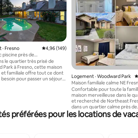
sur 5, 676 commentaires
 · Fresno
Note moyenne de 4,96 sur 5, 149 commentai
4,96 (149)
c piscine près de
Park | Escapade en famille
s le quartier très prisé de
Park à Fresno, cette maison
et familiale offre tout ce dont
Logement · Woodward Park
N
 besoin pour passer un séjour
Maison familiale calme NE Fres
e. Profitez d'une piscine privée,
3 chambres/2 salles de bain
Confortable pour toute la famil
 extérieur et d'un grand
maison merveilleuse dans le qua
ment, y compris de l'espace
et recherché de Northeast Fres
éhicules récréatifs et les
dans un quartier calme près de
Le logement comprend un lit
s préférées pour les locations de vac
Riverpark, de Fresno State, de 3
 (king size), deux lits grands
High Schools et de Old Town Cl
e) et un divan-lit pour un
accueillir confortablement 6 p
ptimal. À quelques minutes de
comprend 1 lit king size, 1 lit qu
des meilleurs terrains de golf,
2 lits jumeaux et 2 matelas gonf
ins et des restaurants – parfait