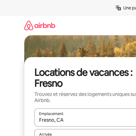
Aller
Une pa
directement
au
contenu
Locations de vacances :
Fresno
Trouvez et réservez des logements uniques su
Airbnb.
Emplacement
Quand les résultats sont affichés, parcourez-les en 
Arrivée