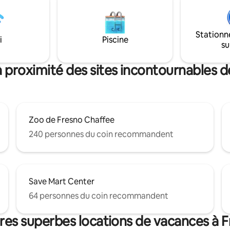
pour enfants. À moins d'une he
amilles ou les couples qui
Shaver et à 20 minutes du lac Mi
e détendre et découvrir le
Excellents restaurants et maga
de Fresno!
Stationn
locaux à quelques kilomètres. 
i
Piscine
su
toutes les commodités dont vo
besoin pour un excellent séjour
beaucoup de stationnement.
à proximité des sites incontournables d
Zoo de Fresno Chaffee
240 personnes du coin recommandent
Save Mart Center
64 personnes du coin recommandent
res superbes locations de vacances à 