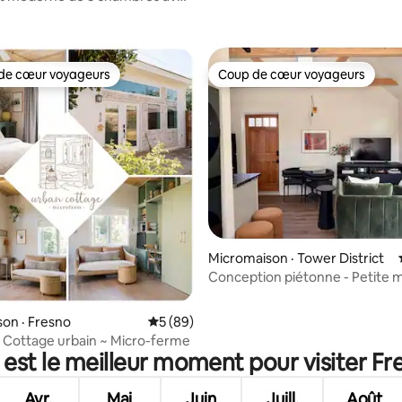
chargeur pour VE, BBQ et foyer
de cœur voyageurs
Coup de cœur voyageurs
cœur voyageurs parmi les plus aimés
Coup de cœur voyageurs
r 5, 1 265 commentaires
Micromaison · Tower District
Conception piétonne - Petite 
centrée ADU
on · Fresno
Note moyenne de 5 sur 5, 89 commentai
5 (89)
~ Cottage urbain ~ Micro-ferme
 est le meilleur moment pour visiter Fr
Avr.
Mai
Juin
Juill.
Août