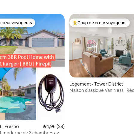
 cœur voyageurs
Coup de cœur voyageurs
 cœur voyageurs
Coup de cœur voyageurs parmi 
 sur 5, 12 commentaires
Logement · Tower District
Maison classique Van Ness | 
rénovée
 · Fresno
Note moyenne de 4,96 sur 5, 28 commentai
4,96 (28)
 moderne de 3 chambres avec