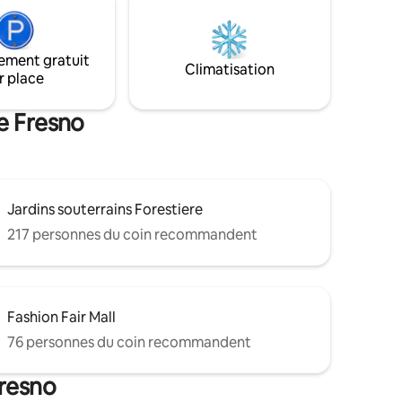
ure du lac
toute sécurité sur l'allée à l'intérieur de la
llerton.
clôture de la porte
sins
ement gratuit
Équipé de
Climatisation
r place
us avez
 et
e Fresno
Jardins souterrains Forestiere
217 personnes du coin recommandent
Fashion Fair Mall
76 personnes du coin recommandent
Fresno