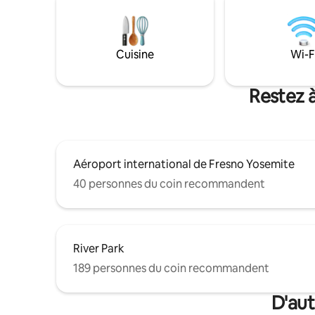
équipée, des draps à haute densité de fils
pour les f
et une couette blanche sur un matelas
veulent s
confortable et des carreaux espagnols
meilleur 
colorés dans la salle de bain. On se sent
Cuisine
Wi-F
comme dans une retraite calme et
privée, mais pourtant, elle est assez
Restez 
proche de la vieille ville de Clovis pour
tout faire à pied. Venez en profiter ! Vous
avez un accès complet à cette maison.
Vous arrivez et partez indépendamment
avec cette maison. Mais, si quelque
chose est nécessaire, mes co-hôtes ou
Aéroport international de Fresno Yosemite
moi-même sommes disponibles pour
40 personnes du coin recommandent
vous aider. La maison est située dans le
charmant quartier historique du centre-
ville connu sous le nom de Old Town
Clovis. Vous pouvez facilement vous
promener jusqu'aux boutiques,
River Park
restaurants et festivals à proximité. Il y a
également des sentiers de course et de
189 personnes du coin recommandent
marche à proximité. Les grands
magasins et les supermarchés sont à
D'aut
quelques minutes en voiture, et