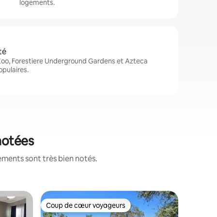
logements.
té
 Zoo, Forestiere Underground Gardens et Azteca
pulaires.
 notées
ements sont très bien notés.
Logement
Coup de cœur voyageurs
Coup de
les plus aimés
Coup de cœur voyageurs
Coup de
Belle mai