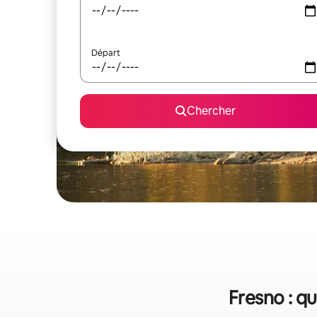
Départ
Chercher
Fresno : q