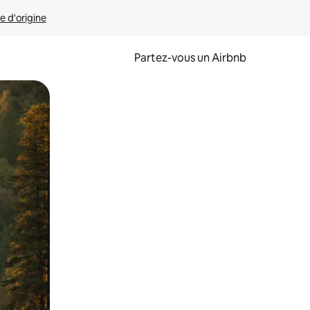
e d'origine
Partez-vous un Airbnb
et en les faisant glisser.