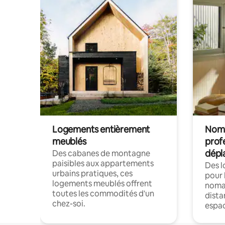
Logements entièrement
Noma
meublés
prof
dépl
Des cabanes de montagne
paisibles aux appartements
Des 
urbains pratiques, ces
pour 
logements meublés offrent
nomad
toutes les commodités d'un
dista
chez-soi.
espac