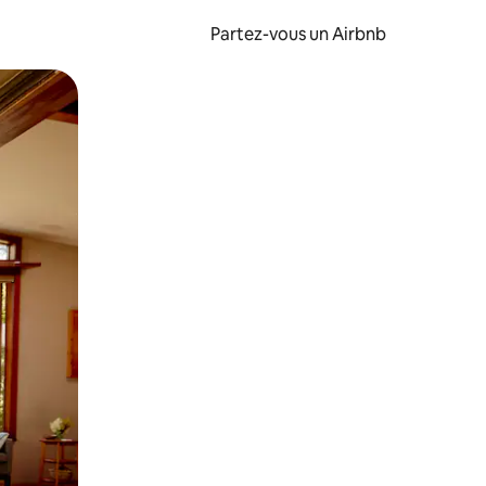
Partez-vous un Airbnb
et en les faisant glisser.