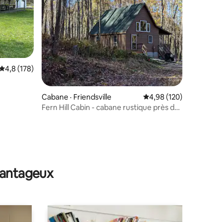
Note moyenne de 4,8 sur 5, 178 commentaires
4,8 (178)
Cabane · Friendsville
Note moyenne de 4,98 
4,98 (120)
Fern Hill Cabin - cabane rustique près de
Deep Creek
res
avantageux