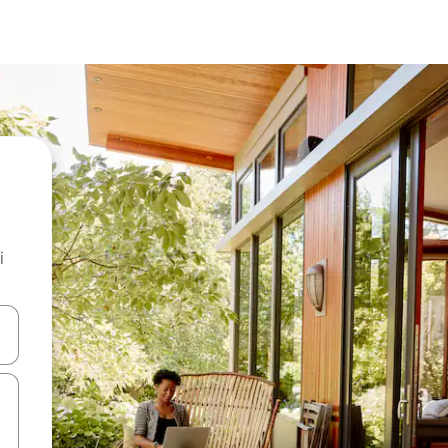
i
.
utilisant les flèches vers le haut et vers le bas, ou en appuyant dessus 