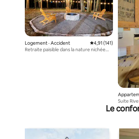
Logement · Accident
Note moyenne de 4,91 
4,91 (141)
Retraite paisible dans la nature nichée
dans une zone boisée
Apparteme
Suite Riv
Le confor