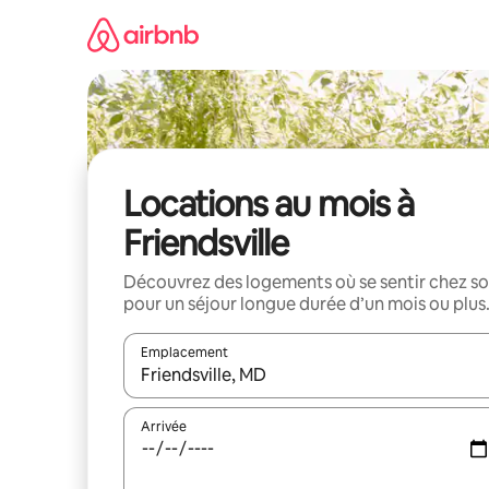
Aller
directement
au
contenu
Locations au mois à
Friendsville
Découvrez des logements où se sentir chez so
pour un séjour longue durée d’un mois ou plus
Emplacement
Quand les résultats sont affichés, parcourez-les en 
Arrivée