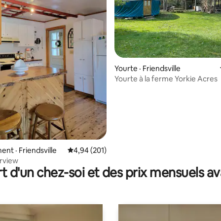
sur 5, 141 commentaires
Yourte · Friendsville
Yourte à la ferme Yorkie Acres
nt · Friendsville
Note moyenne de 4,94 sur 5, 201 commentai
4,94 (201)
erview
t d'un chez-soi et des prix mensuels 