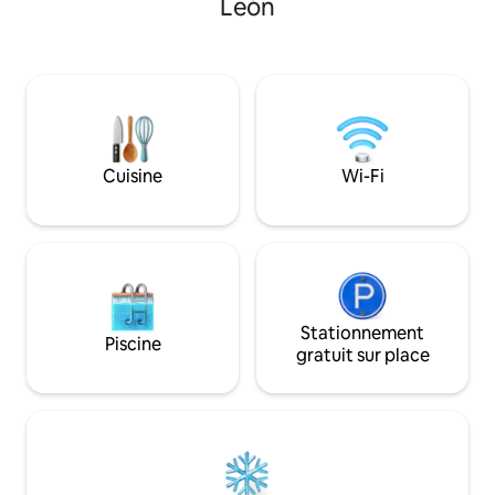
León
entre amis dans une forêt de
extérieur, de vaste
châtaigniers centenaires, respirer l'air
piscine et de porch
pur, bronzer ou faire de la randonnée.
familles ou les gr
Construite avec de la pierre, des sols
la tranquillité, l'i
hydrauliques et des plafonds à poutres
avec l'environne
apparentes en bois de châtaignier, le
authentique dans
tout restauré en conservant l'essence
naturel unique, gé
rurale !
axée sur le repos e
Cuisine
Wi-Fi
Stationnement
Piscine
gratuit sur place