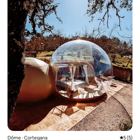
Dôme · Cortegana
Note moy
5 (5)