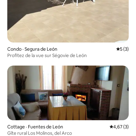
Condo · Segura de León
Note moy
5 (3)
Profitez de la vue sur Ségovie de León
Cottage · Fuentes de León
Note moyenn
4,67 (3)
Gîte rural Los Molinos, del Arco