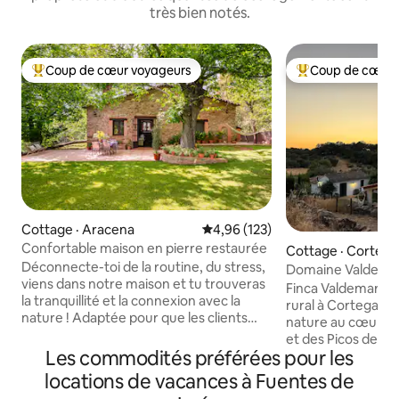
très bien notés.
Coup de cœur voyageurs
Coup de cœur 
Coup de cœur voyageurs parmi les plus aimés
Coup de cœur voy
Cottage · Aracena
Note moyenne de 4,96 sur 5, 1
4,96 (123)
Confortable maison en pierre restaurée
Cottage · Corteg
Déconnecte-toi de la routine, du stress,
Domaine Valdema
viens dans notre maison et tu trouveras
Finca Valdemaría
la tranquillité et la connexion avec la
rural à Cortegana,
nature ! Adaptée pour que les clients
nature au cœur de
puissent profiter de toutes les
et des Picos de A
commodités. Située dans le parc naturel,
Les commodités préférées pour les
accueillir jusqu'à 
dans un environnement où vous
dispose de trois c
locations de vacances à Fuentes de
pourrez vous promener en famille ou
bains privative, d