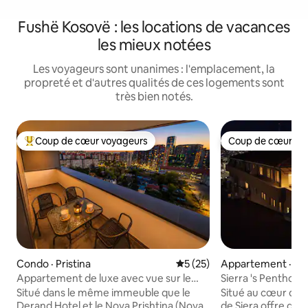
Fushë Kosovë : les locations de vacances
les mieux notées
Les voyageurs sont unanimes : l'emplacement, la
propreté et d'autres qualités de ces logements sont
très bien notés.
Coup de cœur voyageurs
Coup de cœur vo
Coup de cœur voyageurs parmi les plus aimés
Coup de cœur vo
Condo · Pristina
Note moyenne de 5 sur 5, 
5 (25)
Appartement · Pri
Appartement de luxe avec vue sur le
Sierra 's Penthous
coucher du soleil à NOYA, Derand Hotel
Situé dans le même immeuble que le
Situé au cœur de P
Derand Hotel et le Noya Prishtina (Noya
de Siera offre de l