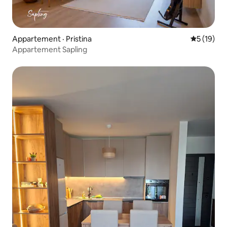
Appartement · Pristina
Note moye
5 (19)
Appartement Sapling