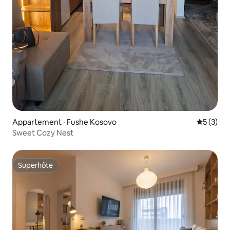
Appartement · Fushe Kosovo
Note moy
5 (3)
Sweet Cozy Nest
Superhôte
Superhôte