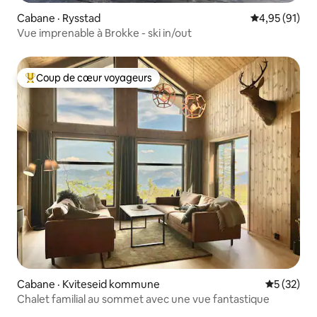
Cabane · Rysstad
Note moyenne
4,95 (91)
Vue imprenable à Brokke - ski in/out
Coup de cœur voyageurs
Coup de cœur voyageurs parmi les plus aimés
Cabane · Kviteseid kommune
Note moye
5 (32)
Chalet familial au sommet avec une vue fantastique