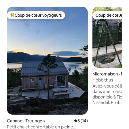
Coup de cœur voyageurs
Coup de cœur vo
Coup de cœur voyageurs parmi les plus aimés
Coup de cœur vo
Micromaison · Nis
Hobbithus
Avez-vous déjà rêv
dans une maison d
disponible à Fjone 
Nissedal. Profitez de l'air frais et admirez
les étoiles. Câlin
couverture. Sourie
beaucoup. Savour
Cabane · Treungen
Note moyenne de 5 sur 5, 
5 (14)
bonne compagnie.
Petit chalet confortable en pleine