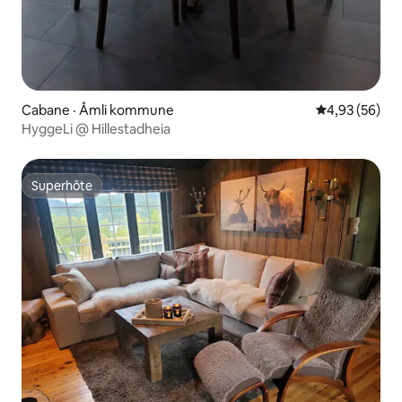
Cabane · Åmli kommune
Note moyenne
4,93 (56)
HyggeLi @ Hillestadheia
Superhôte
Superhôte