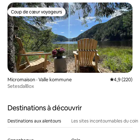
Coup de cœur voyageurs
Coup de cœur voyageurs
Micromaison · Valle kommune
Note moyenne
4,9 (220)
SetesdalBox
Destinations à découvrir
Destinations aux alentours
Les sites incontournables du coin