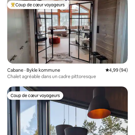
Coup de cœur voyageurs
Coup de cœur voyageurs parmi les plus aimés
Cabane · Bykle kommune
Note moyenne
4,99 (94)
Chalet agréable dans un cadre pittoresque
Coup de cœur voyageurs
Coup de cœur voyageurs