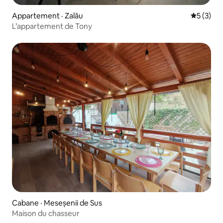
Appartement · Zalău
Note moy
5 (3)
L’appartement de Tony
Cabane · Meseșenii de Sus
Maison du chasseur