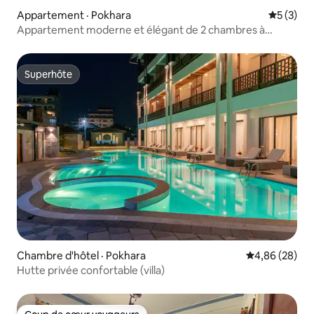
Appartement · Pokhara
Note moy
5 (3)
Appartement moderne et élégant de 2 chambres à
Pokhara
Superhôte
Superhôte
Chambre d'hôtel · Pokhara
Note moyenne
4,86 (28)
Hutte privée confortable (villa)