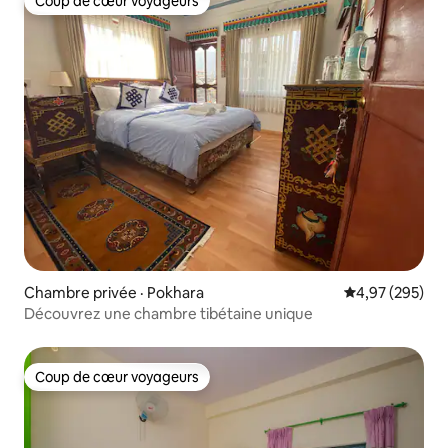
Coup de cœur voyageurs
Coup de cœur voyageurs
Chambre privée · Pokhara
Note moyenne 
4,97 (295)
Découvrez une chambre tibétaine unique
Coup de cœur voyageurs
Coup de cœur voyageurs