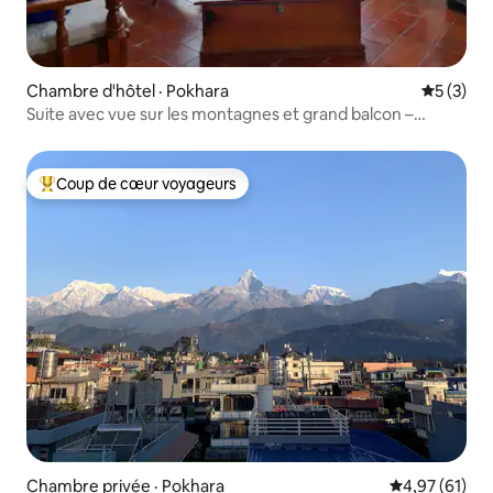
Chambre d'hôtel · Pokhara
Note moy
5 (3)
Suite avec vue sur les montagnes et grand balcon –
Pokhara
Coup de cœur voyageurs
Coup de cœur voyageurs parmi les plus aimés
Chambre privée · Pokhara
Note moyenne
4,97 (61)