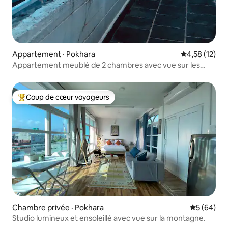
Appartement · Pokhara
Note moyenne
4,58 (12)
Appartement meublé de 2 chambres avec vue sur les
montagnes au complet
Coup de cœur voyageurs
Coup de cœur voyageurs parmi les plus aimés
Chambre privée · Pokhara
Note moye
5 (64)
Studio lumineux et ensoleillé avec vue sur la montagne.