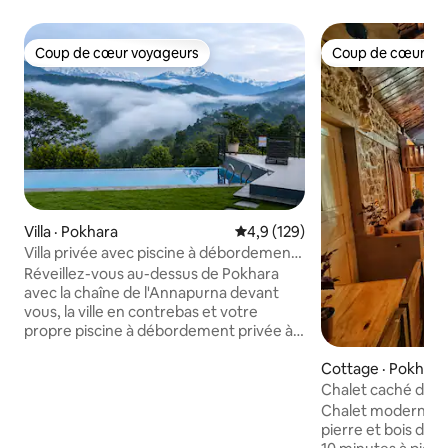
Coup de cœur voyageurs
Coup de cœur vo
Coup de cœur voyageurs
Coup de cœur vo
Villa · Pokhara
Note moyenne de 4,9 sur 5, 1
4,9 (129)
Villa privée avec piscine à débordement
- Vue sur la montagne et le lac
Réveillez-vous au-dessus de Pokhara
avec la chaîne de l'Annapurna devant
vous, la ville en contrebas et votre
propre piscine à débordement privée à
quelques pas du salon. La Pipal Tree
Mountain Villa est une villa en A
Cottage · Pokhara
confortable conçue pour les familles, les
Chalet caché dans
couples ou les petits groupes qui
Chalet moderne, pr
cherchent à se reposer, à se retrouver
pierre et bois dan
et à profiter du côté plus calme de