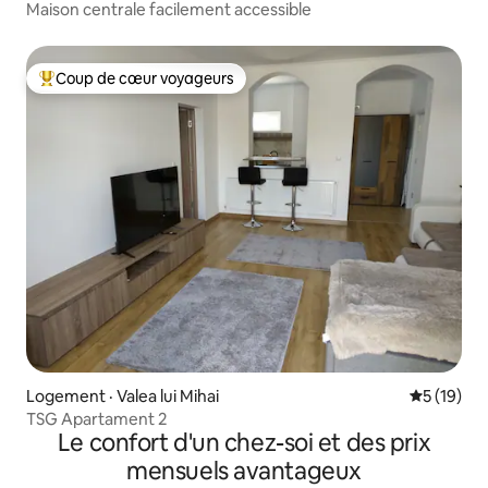
Maison centrale facilement accessible
Coup de cœur voyageurs
Coup de cœur voyageurs parmi les plus aimés
Logement · Valea lui Mihai
Note moye
5 (19)
TSG Apartament 2
Le confort d'un chez-soi et des prix
mensuels avantageux