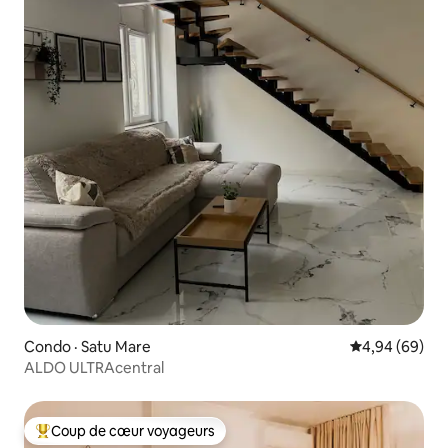
Condo · Satu Mare
Note moyenne
4,94 (69)
ALDO ULTRAcentral
Coup de cœur voyageurs
Coup de cœur voyageurs parmi les plus aimés