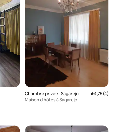
Chambre privée · Sagarejo
Note moyenne de 4,
4,75 (4)
Maison d'hôtes à Sagarejo