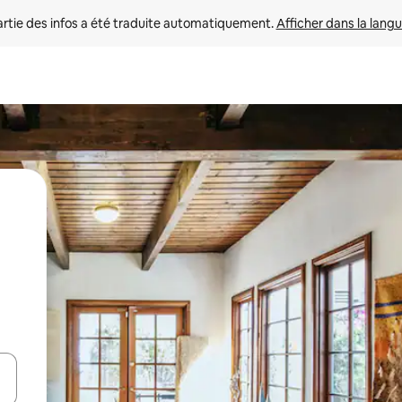
rtie des infos a été traduite automatiquement. 
Afficher dans la langu
utilisant les flèches vers le haut et vers le bas, ou en appuyant dessus 