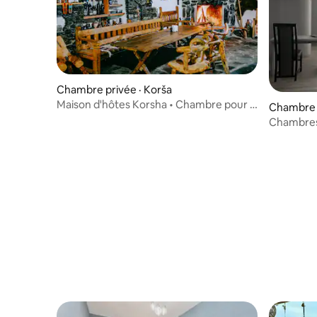
Chambre privée · Korša
Maison d'hôtes Korsha • Chambre pour 2
Chambre d'
voyageurs • Khevsureti
Chambres 
avec vue 