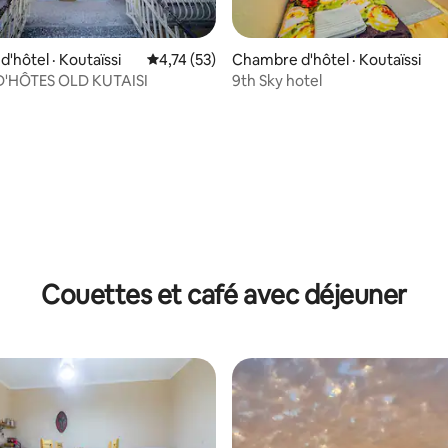
'hôtel · Koutaïssi
Note moyenne de 4,74 sur 5, 53 commentai
4,74 (53)
Chambre d'hôtel · Koutaïssi
'HÔTES OLD KUTAISI
9th Sky hotel
Couettes et café avec déjeuner