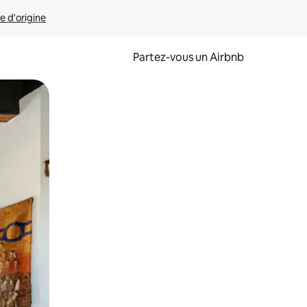
e d'origine
Partez-vous un Airbnb
et en les faisant glisser.