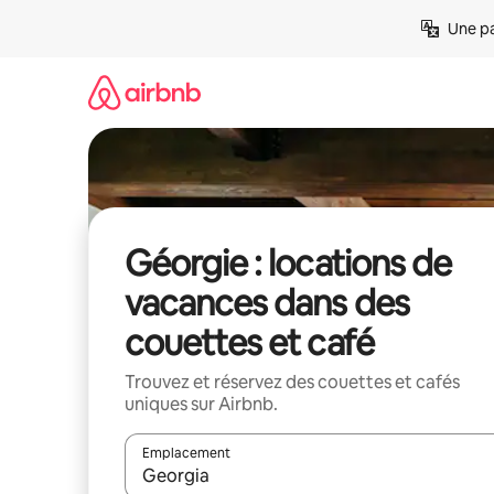
Aller
Une pa
directement
au
contenu
Géorgie : locations de
vacances dans des
couettes et café
Trouvez et réservez des couettes et cafés
uniques sur Airbnb.
Emplacement
Quand les résultats sont affichés, parcourez-les en 