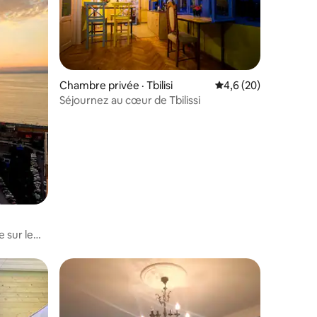
res
Chambre privée · Tbilisi
Note moyenne de 4,6
4,6 (20)
Séjournez au cœur de Tbilissi
 sur le