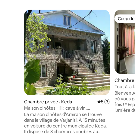
Coup de
Coup de
Chambre pr
Tout à la f
Bienvenue
où vous p
Chambre privée · Keda
Note moyenne de 
5 (3)
fois ! * Espace rempli de souvenirs, de
Maison d'hôtes Hill : cave à vin,
lumière du
pisciculture et cuisine
La maison d'hôtes d'Amiran se trouve
Confort d
dans le village de Varjanisi. À 15 minutes
sur un ja
en voiture du centre municipal de Keda.
et fleuri
Il dispose de 3 chambres doubles au
printemps