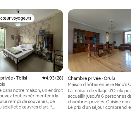
 cœur voyageurs
 cœur voyageurs
ivée · Tbilisi
Note moyenne de 4,93 sur 5, 28 commentai
4,93 (28)
Chambre privée · Orulu
ois
Maison d'hôtes entière Nino's 
 dans notre maison, un endroit
La maison de village d'Orulu pe
ouvez tout expérimenter à la
accueillir jusqu'à 6 personnes d
5 sur 5, 3 commentaires
chambres privées. Cuisine non incluse.
 soleil et d'œuvres d'art. *
Le prix d'un séjour comprend le
'une belle terrasse avec vue
déjeuner - nourriture locale ex
rdin charmant, verdoyant, fruité
préparée par l'hôte - Nino. La maison
 comme une jungle (surtout au
dispose d'une immense cour v
, en été et en automne) *
mégrélienne, d'une noixeraie e