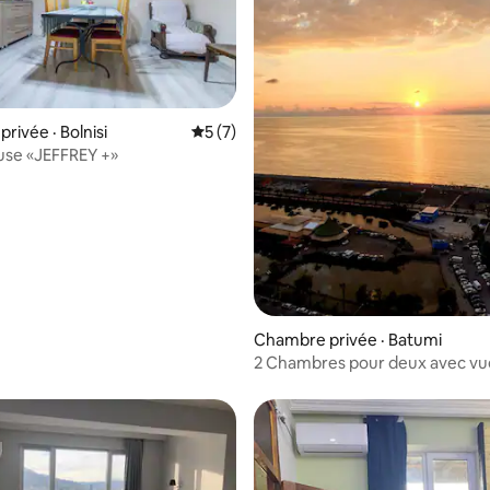
rivée · Bolnisi
Note moyenne de 5 sur 5, 7 commentai
5 (7)
use «JEFFREY +»
Chambre privée · Batumi
2 Chambres pour deux avec vue
coucher du soleil !