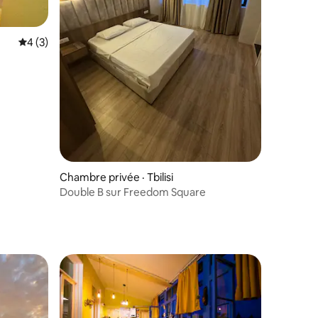
res
Note moyenne de 4 sur 5, 3 commentaires
4 (3)
Chambre privée · Tbilisi
Double B sur Freedom Square