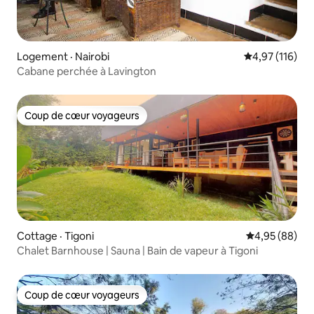
Logement · Nairobi
Note moyenne 
4,97 (116)
Cabane perchée à Lavington
Coup de cœur voyageurs
Coup de cœur voyageurs
Cottage · Tigoni
Note moyenne
4,95 (88)
Chalet Barnhouse | Sauna | Bain de vapeur à Tigoni
Coup de cœur voyageurs
Coup de cœur voyageurs