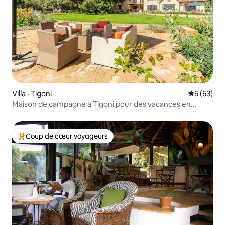
Villa · Tigoni
Note moye
5 (53)
Maison de campagne à Tigoni pour des vacances en
famille
Coup de cœur voyageurs
Coup de cœur voyageurs parmi les plus aimés