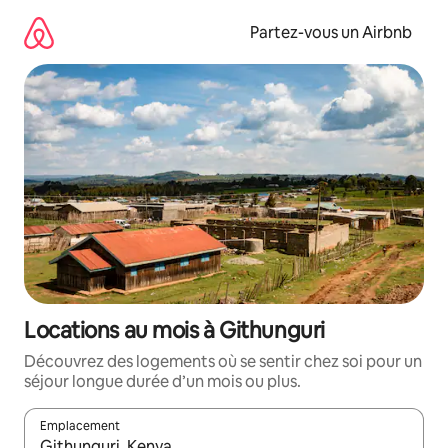
Aller
directement
Partez-vous un Airbnb
au
contenu
Locations au mois à Githunguri
Découvrez des logements où se sentir chez soi pour un
séjour longue durée d’un mois ou plus.
Emplacement
Quand les résultats sont affichés, parcourez-les en utilisant les 