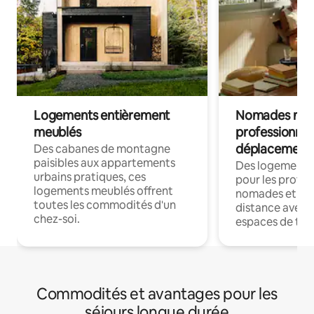
Logements entièrement
Nomades num
meublés
professionnel
déplacement
Des cabanes de montagne
paisibles aux appartements
Des logements
urbains pratiques, ces
pour les profes
logements meublés offrent
nomades et trav
toutes les commodités d'un
distance avec le
chez-soi.
espaces de trav
Commodités et avantages pour les
séjours longue durée