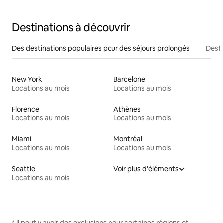
Destinations à découvrir
Des destinations populaires pour des séjours prolongés
Desti
New York
Barcelone
Locations au mois
Locations au mois
Florence
Athènes
Locations au mois
Locations au mois
Miami
Montréal
Locations au mois
Locations au mois
Seattle
Voir plus d'éléments
Locations au mois
* Il peut y avoir des exclusions pour certaines régions et