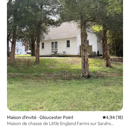
Maison d'invité · Gloucester Point
Note moyenne
4,94 (18)
Maison de chasse de Little England Farms sur Sarahs
Creek