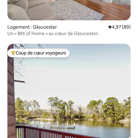
Logement · Gloucester
Note moyenne
4,97 (89)
Un « Bitt of Home » au cœur de Gloucester.
Coup de cœur voyageurs
Coup de cœur voyageurs parmi les plus aimés