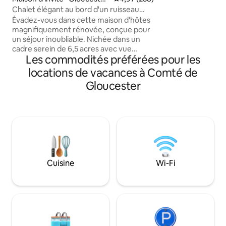
formidable foyer, 
County
Chalet élégant au bord d'un ruisseau
avec d'incroyables
avec spa et vue sur un parc.
Évadez-vous dans cette maison d'hôtes
soleil, d'aigles au-
magnifiquement rénovée, conçue pour
kayaks et plus enc
un séjour inoubliable. Nichée dans un
votre bateau ? Il 
cadre serein de 6,5 acres avec vue
bateau communaut
Les commodités préférées pour les
privée sur le ruisseau, elle se trouve à
quelques minutes des commerces, des
locations de vacances à Comté de
brasseries et des restaurants. Réveillez-
Gloucester
vous avec des paysages à couper le
souffle, détendez-vous dans un cadre
paisible et profitez d'équipements
modernes. Détendez-vous près du
foyer ou plongez dans le jacuzzi. Parfait
pour une retraite romantique ou une
escapade amusante en famille dans le
Triangle historique. Confort, charme et
Cuisine
Wi-Fi
détente inégalés : votre escapade
parfaite vous attend !