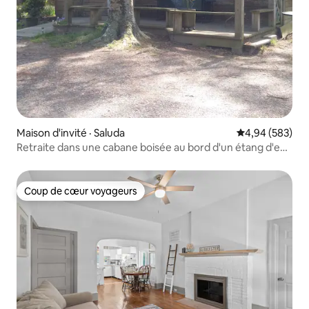
Maison d'invité · Saluda
Note moyenne 
4,94 (583)
Retraite dans une cabane boisée au bord d'un étang d'eau
douce
Coup de cœur voyageurs
Coup de cœur voyageurs