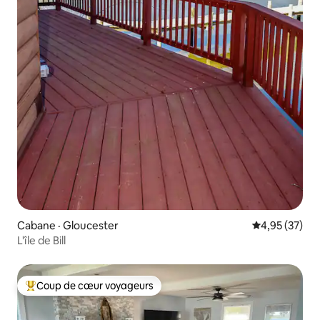
Cabane · Gloucester
Note moyenne
4,95 (37)
L'île de Bill
Coup de cœur voyageurs
Coup de cœur voyageurs parmi les plus aimés