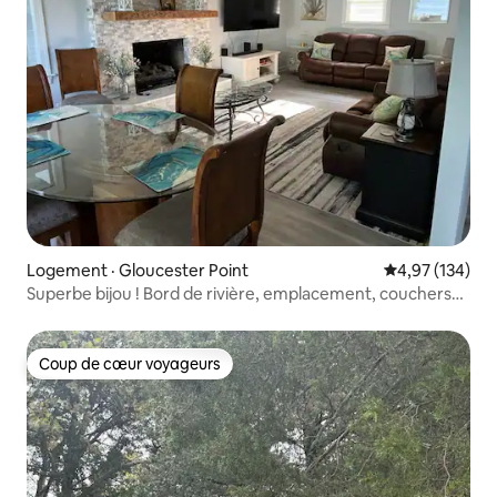
Logement · Gloucester Point
Note moyenne 
4,97 (134)
Superbe bijou ! Bord de rivière, emplacement, couchers
de soleil, calme
Coup de cœur voyageurs
Coup de cœur voyageurs