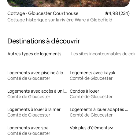
Cottage · Gloucester Courthouse
Note moyenne 
4,98 (234)
Cottage historique sur la rivière Ware à Glebefield
Destinations à découvrir
Autres types de logements
Les sites incontournables du coin
Logements avec piscine à louer
Logements avec kayak
Comté de Gloucester
Comté de Gloucester
Logements avec accès à un lac
Condos à louer
Comté de Gloucester
Comté de Gloucester
Logements à louer à la mer
Logements à louer adaptés aux animaux
Comté de Gloucester
Comté de Gloucester
Logements avec spa
Voir plus d'éléments
Comté de Gloucester