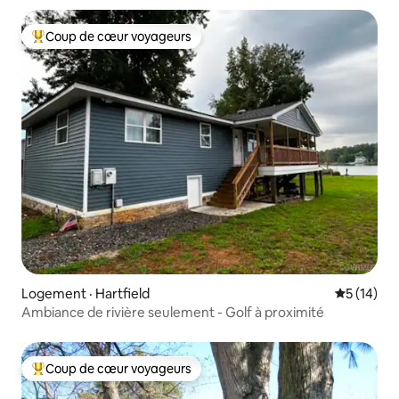
Coup de cœur voyageurs
Coup de cœur voyageurs parmi les plus aimés
Logement · Hartfield
Note moye
5 (14)
Ambiance de rivière seulement - Golf à proximité
Coup de cœur voyageurs
Coup de cœur voyageurs parmi les plus aimés