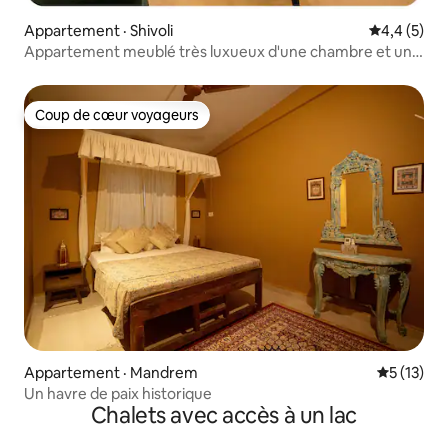
Appartement · Shivoli
Note moyen
4,4 (5)
Appartement meublé très luxueux d'une chambre et une
salle de bain près de Vagator Morjim
Coup de cœur voyageurs
Coup de cœur voyageurs
Appartement · Mandrem
Note moye
5 (13)
Un havre de paix historique
Chalets avec accès à un lac