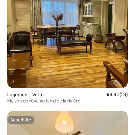
Logement · Velim
Note moyenne
4,92 (24)
Maison de rêve au bord de la rivière
Superhôte
Superhôte