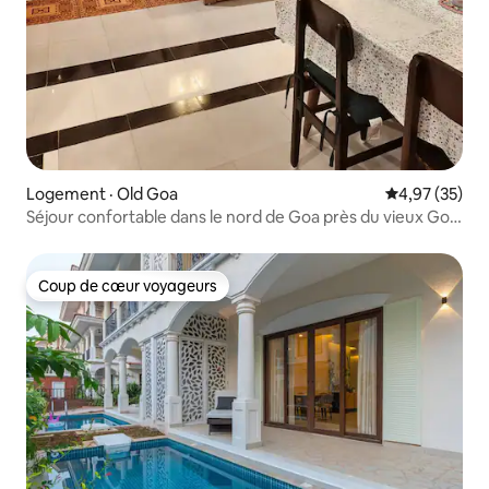
Logement · Old Goa
Note moyenne
4,97 (35)
Séjour confortable dans le nord de Goa près du vieux Goa,
à 15 minutes de Panaji
Coup de cœur voyageurs
Coup de cœur voyageurs