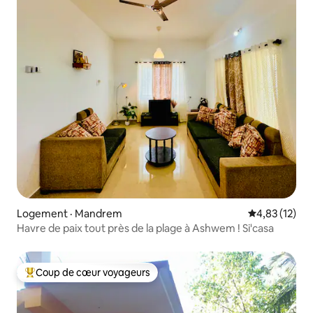
Logement · Mandrem
Note moyenne
4,83 (12)
Havre de paix tout près de la plage à Ashwem ! Si'casa
Coup de cœur voyageurs
Coup de cœur voyageurs parmi les plus aimés