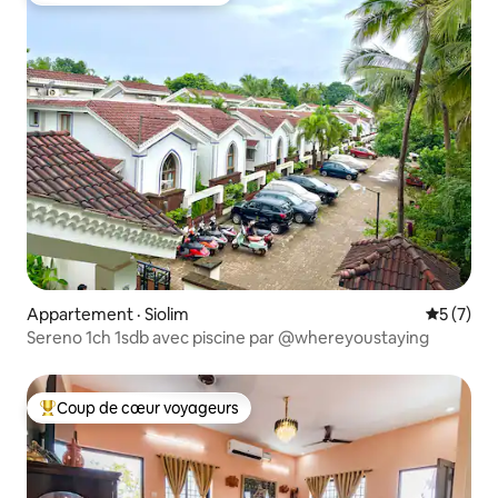
Appartement · Siolim
Note moy
5 (7)
Sereno 1ch 1sdb avec piscine par @whereyoustaying
Coup de cœur voyageurs
Coup de cœur voyageurs parmi les plus aimés