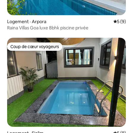
Logement · Arpora
Note moy
5 (9)
Raina Villas Goa luxe 8bhk piscine privée
Coup de cœur voyageurs
Coup de cœur voyageurs