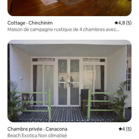
Cottage · Chinchinim
Note moyen
4,8 (5)
Maison de campagne rustique de 4 chambres avec
piscine
Chambre privée · Canacona
Note moy
4 (5)
Beach Exotica Non climatisé