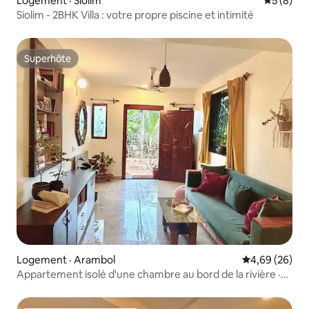
Logement · Siolim
Note moy
5 (8)
Siolim - 2BHK Villa : votre propre piscine et intimité
Superhôte
Superhôte
Logement · Arambol
Note moyenne
4,69 (26)
Appartement isolé d'une chambre au bord de la rivière ·
Ménage quotidien · Travail à domicile