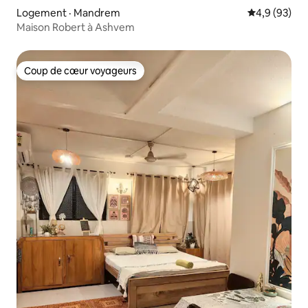
Logement · Mandrem
Note moyenn
4,9 (93)
Maison Robert à Ashvem
Coup de cœur voyageurs
Coup de cœur voyageurs