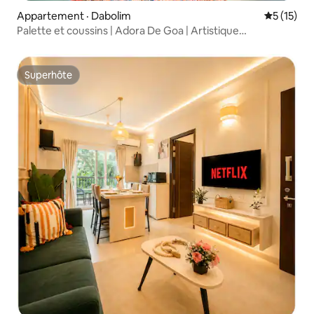
Appartement · Dabolim
Note moye
5 (15)
Palette et coussins | Adora De Goa | Artistique
2 chambres et 2 salles de bain
Superhôte
Superhôte