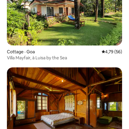
Cottage · Goa
Note moyenne
4,79 (56)
Villa Mayfair, à Luisa by the Sea