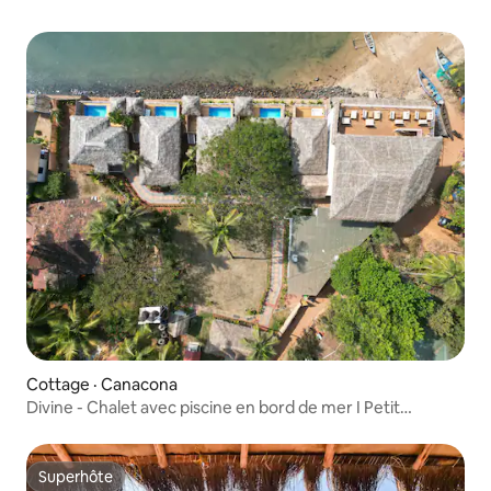
Cottage · Canacona
Divine - Chalet avec piscine en bord de mer I Petit
déjeuner
Superhôte
Superhôte