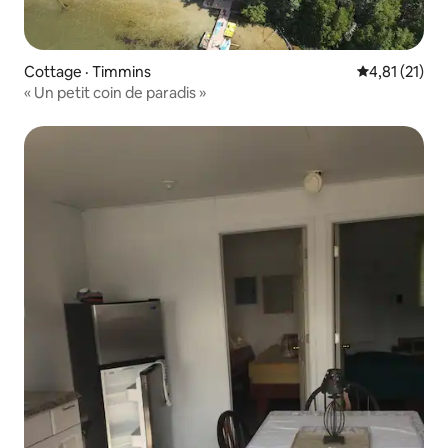
Cottage · Timmins
Note moyenne
4,81 (21)
« Un petit coin de paradis »