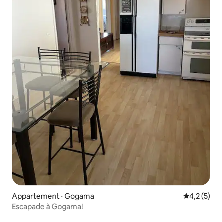
Appartement · Gogama
Note moyen
4,2 (5)
Escapade à Gogama!