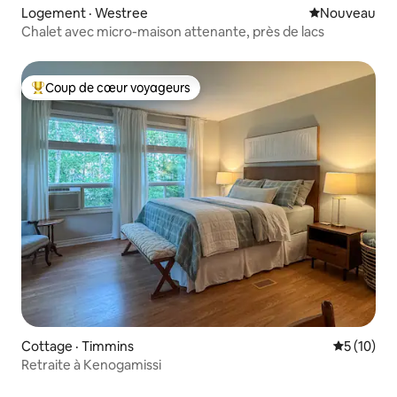
Logement · Westree
Nouvel hébe
Nouveau
Chalet avec micro-maison attenante, près de lacs
Coup de cœur voyageurs
Coup de cœur voyageurs parmi les plus aimés
Cottage · Timmins
Note moye
5 (10)
Retraite à Kenogamissi