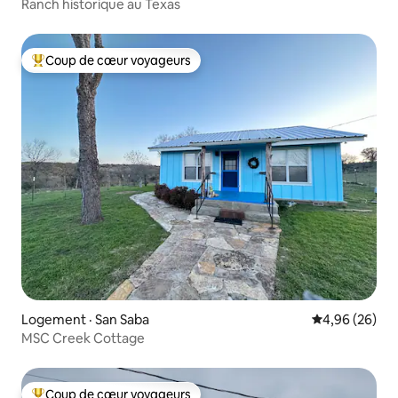
Ranch historique au Texas
Coup de cœur voyageurs
Coup de cœur voyageurs parmi les plus aimés
Logement · San Saba
Note moyenne
4,96 (26)
MSC Creek Cottage
Coup de cœur voyageurs