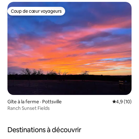
Coup de cœur voyageurs
Coup de cœur voyageurs
Gîte à la ferme · Pottsville
Note moyenn
4,9 (10)
Ranch Sunset Fields
Destinations à découvrir