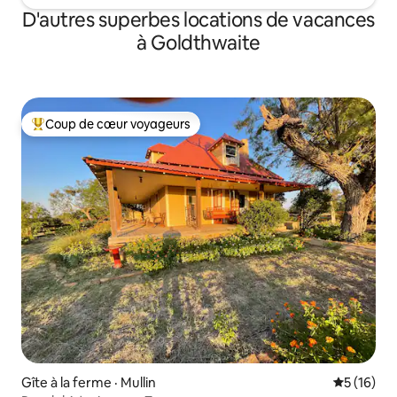
D'autres superbes locations de vacances
à Goldthwaite
Coup de cœur voyageurs
Coup de cœur voyageurs parmi les plus aimés
Gîte à la ferme · Mullin
Note moye
5 (16)