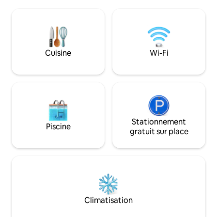
SPÉCIALE DE LA SE
campagne, une vue panoramique sur le
lundi au vendredi)
coucher du soleil et des attractions à
sur une propriété
proximité, cette retraite offre l'évasion
Fisher Street, la r
parfaite de la vie quotidienne. Points
Goldthwaite, au n
forts : Étang de ✓ 3 acres ✓ Grande
ville pittoresque,
Cuisine
Wi-Fi
terrasse ✓ Foyer ✓ Fers Trou ✓ du maïs
restaurants, des c
Jenga ✓ géant ✓ Billard, fléchettes, jeux
musée, une biblio
jolies boutiques à
Stationnement
Piscine
gratuit sur place
Climatisation