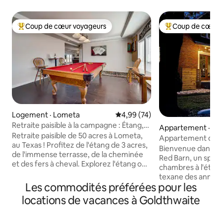
Coup de cœur voyageurs
Coup de cœur 
Coup de cœur voyageurs parmi les plus aimés
Coup de cœur voy
Logement · Lometa
Note moyenne de 4,99 sur 5, 
4,99 (74)
Retraite paisible à la campagne : Étang,
Appartement · Go
terrasse, foyer
Retraite paisible de 50 acres à Lometa,
Appartement dans 
au Texas ! Profitez de l'étang de 3 acres,
90 $/NGT Offre sp
Bienvenue dans l
de l'immense terrasse, de la cheminée
Red Barn, un spac
et des fers à cheval. Explorez l'étang ou
chambres à l'étag
détendez-vous dans un hamac
texane des année
confortable. À l'intérieur, détendez-
Les commodités préférées pour les
rénovée. Profitez
vous avec un billard, des fléchettes, des
modernes comme la
locations de vacances à Goldthwaite
jeux de société ou détendez-vous dans
chambre individuel
l'une des trois chambres. Avec 2 000
cuisine et les pri
pieds carrés de vie tranquille à la