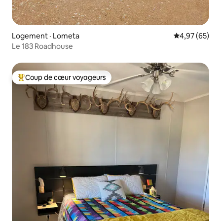
Logement · Lometa
Note moyenne
4,97 (65)
Le 183 Roadhouse
Coup de cœur voyageurs
Coup de cœur voyageurs parmi les plus aimés