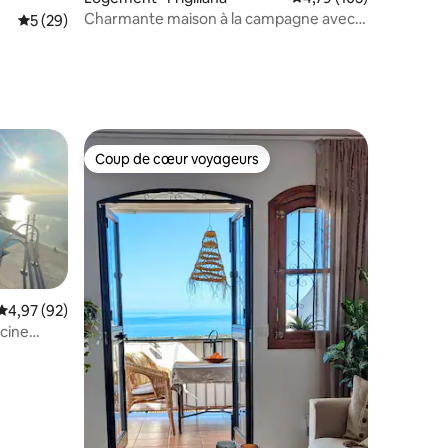
Charmante maison à la campagne avec
Note moyenne de 5 sur 5, 29 commentaires
5 (29)
vue sur la mer.
Coup de cœur voyageurs
les plus aimés
Coup de cœur voyageurs
Note moyenne de 4,97 sur 5, 92 commentaires
4,97 (92)
scine
res