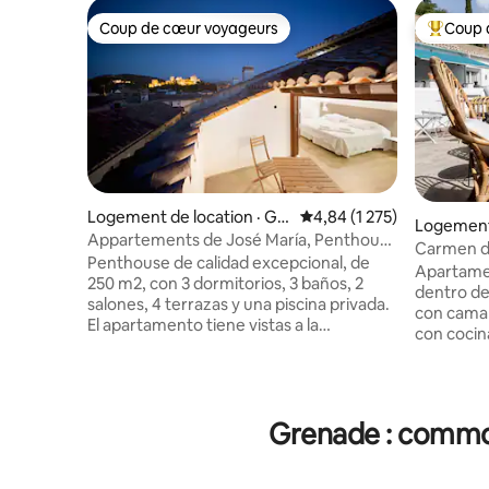
Coup de cœur voyageurs
Coup 
Coup de cœur voyageurs
Coup de 
Logement de location · Gr
Note moyenne de 4,84 su
4,84 (1 275)
Logement 
enade
Appartements de José María, Penthouse
nade
Carmen d
3 chambres...
Penthouse de calidad excepcional, de
Mariana
Apartame
250 m2, con 3 dormitorios, 3 baños, 2
dentro de
salones, 4 terrazas y una piscina privada.
con cama 
El apartamento tiene vistas a la
con cocin
Alhambra, a la Catedral y al Albaicin.
En el sal
Cocina muy completa, comedor para 10
m), ideal 
personas. Los interiores están decorados
disponemo
en un estilo contemporáneo, donde los
un bebé. 
Grenade : commod
colores neutros y obras de arte originales
familias q
se combinan con el efecto rústico de los
estancia cóm
acabados en madera. Los techos altos
zonas ext