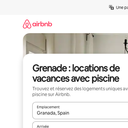
Aller
Une pa
directement
au
contenu
Grenade : locations de
vacances avec piscine
Trouvez et réservez des logements uniques a
piscine sur Airbnb.
Emplacement
Quand les résultats sont affichés, parcourez-les en 
Arrivée