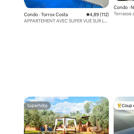
Condo · N
Terrasse 
Condo · Torrox Costa
Note moyenne de 4,89 
4,89 (112)
APPARTEMENT AVEC SUPER VUE SUR LA
MER
Superhôte
Coup 
Superhôte
Coup de 