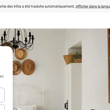
rtie des infos a été traduite automatiquement. 
Afficher dans la langu
vec
utilisant les flèches vers le haut et vers le bas, ou en appuyant dessus 