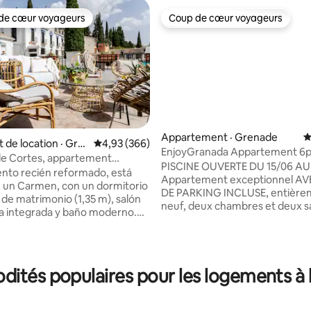
de cœur voyageurs
Coup de cœur voyageurs
cœur voyageurs parmi les plus aimés
Coup de cœur voyageurs
Appartement · Grenade
N
r 5, 1 275 commentaires
de location · Gre
Note moyenne de 4,93 sur 5, 366 commentai
4,93 (366)
EnjoyGranada Appartement 6p
e Cortes, appartement
terrasse
PISCINE OUVERTE DU 15/06 AU 
nto recién reformado, está
Appartement exceptionnel A
 un Carmen, con un dormitorio
DE PARKING INCLUSE, entière
de matrimonio (1,35 m), salón
neuf, deux chambres et deux sa
a integrada y baño moderno.
bains plus une terrasse incroyable
ón hay un sofá cama nuevo (1,35
résidence comprend une pisci
para invitados o niños. También
saisonnière, une aire de pique-
s de cuna gratuita si viajas con
un pique-nique, des balançoires
Perfecto para parejas, amigos o
ités populaires pour les logements à l
plus petits, une table de pin-pon, e
ue quieran disfrutar de una
deux chambres ont des lits dou
oda en Granada. Todas las
4 personnes, et le salon dispos
eriores son compartidas con