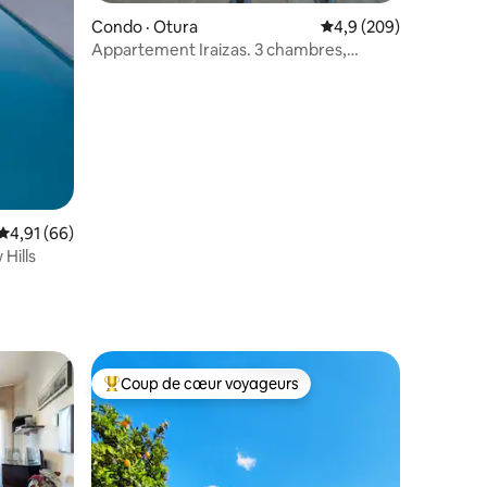
res
Condo · Otura
Note moyenne de 4,9 
4,9 (209)
Appartement Iraizas. 3 chambres,
2 salles de bain.
Note moyenne de 4,91 sur 5, 66 commentaires
4,91 (66)
Hills
Coup de cœur voyageurs
Coup de cœur voyageurs parmi les plus aimés