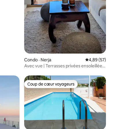
Condo · Nerja
Note moyenne de 4,89
4,89 (57)
Avec vue | Terrasses privées ensoleillées
| Piscine
Coup de cœur voyageurs
Coup de cœur voyageurs