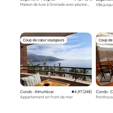
Maison de luxe à Grenade avec piscine
Villa jusq
chauffée
mer
Coup de cœur voyageurs
Coup de
Coup de cœur voyageurs
Coup de
Condo · Almuñécar
Note moyenne de 4,97 
4,97 (248)
Condo · C
Appartement en front de mer
Penthouse
l'Alhambr