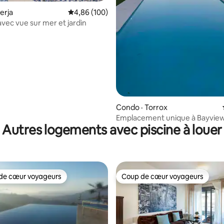
erja
Note moyenne de 4,86 sur 5, 100 commentai
4,86 (100)
avec vue sur mer et jardin
sur 5, 112 commentaires
Condo · Torrox
Emplacement unique à Bayview 
Autres logements avec piscine à louer
de cœur voyageurs
Coup de cœur voyageurs
cœur voyageurs parmi les plus aimés
Coup de cœur voyageurs