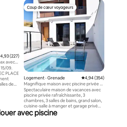
Logemen
Coup de cœur voyageurs
Coup
Coup de cœur voyageurs
Coup de
Maison ru
La maiso
située à 
entourée
historiqu
géograph
vues spec
ce qui la
séjours à
ote moyenne de 4,93 sur 5, 227 commentaires
4,93 (227)
res
du repos 
ax avec
d'activit
15/09.
idyllique
VEC PLACE
nature. N'oubliez pas que pour accéder à
Logement · Grenade
Note moyenne de 4,94 
4,94 (354)
ment
l'héberge
Magnifique maison avec piscine privée à
lles de
remplir l
Grenade
. La
Spectaculaire maison de vacances avec
des voya
ne
piscine privée rafraîchissante, 3
nique et
chambres, 3 salles de bains, grand salon,
 pour les
cuisine-salle à manger et garage privé
ouer avec piscine
tc. Les
pour 3 voitures. Située dans l'un des
bles pour
quartiers les plus exclusifs de la ville, elle
e d'un
vous offre une expérience dans un