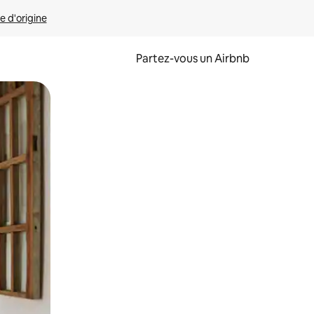
e d'origine
Partez-vous un Airbnb
et en les faisant glisser.