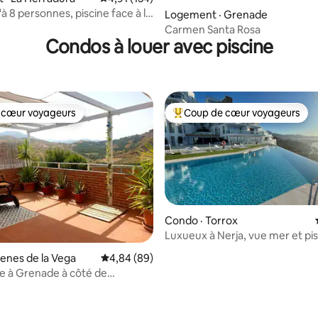
u'à 8 personnes, piscine face à la
Logement · Grenade
Carmen Santa Rosa
Condos à louer avec piscine
 cœur voyageurs
Coup de cœur voyageurs
 cœur voyageurs
Coup de cœur voyageurs parmi 
Condo · Torrox
Luxueux à Nerja, vue mer et pi
incomparable
sur 5, 248 commentaires
enes de la Vega
Note moyenne de 4,84 sur 5, 89 commentai
4,84 (89)
 à Grenade à côté de
a