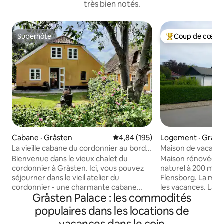
très bien notés.
Superhôte
Coup de cœur 
Superhôte
Coup de cœur voy
Cabane · Gråsten
Note moyenne de 4,84 sur 5, 1
4,84 (195)
Logement · Gråst
La vieille cabane du cordonnier au bord
Maison de vacance
du lac du château
fjord de Flensborg
Bienvenue dans le vieux chalet du
Maison rénovée si
cordonnier à Gråsten. Ici, vous pouvez
naturel à 200 mètr
séjourner dans le vieil atelier du
Flensborg. La mai
cordonnier - une charmante cabane
les vacances. La m
Gråsten Palace : les commodités
délicatement et rustiquement rénovée
une route moins f
dans le respect de l'histoire et de l'âme
mètres d'un centr
populaires dans les locations de
uniques de la maison. Depuis le jardin,
contient des supe