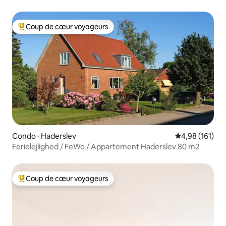
Coup de cœur voyageurs
Coup de cœur voyageurs parmi les plus aimés
Condo · Haderslev
Note moyenne 
4,98 (161)
Ferielejlighed / FeWo / Appartement Haderslev 80 m2
Coup de cœur voyageurs
Coup de cœur voyageurs parmi les plus aimés