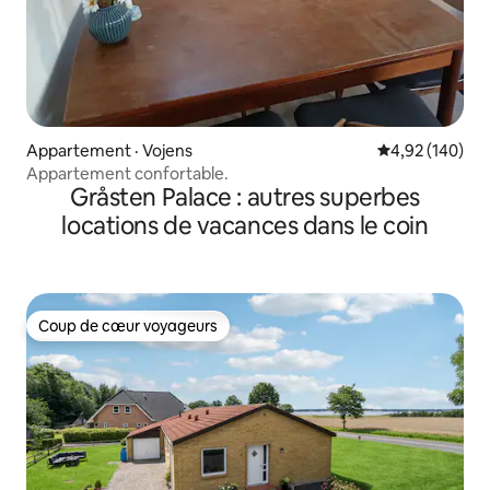
Appartement · Vojens
Note moyenne 
4,92 (140)
Appartement confortable.
Gråsten Palace : autres superbes
locations de vacances dans le coin
Coup de cœur voyageurs
Coup de cœur voyageurs