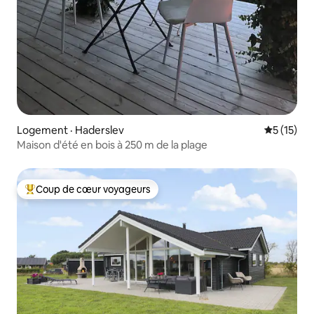
Logement · Haderslev
Note moye
5 (15)
Maison d'été en bois à 250 m de la plage
Coup de cœur voyageurs
Coup de cœur voyageurs parmi les plus aimés