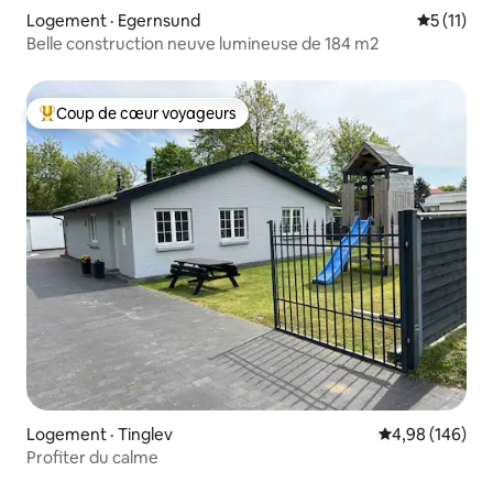
Logement · Egernsund
Note moye
5 (11)
Belle construction neuve lumineuse de 184 m2
Coup de cœur voyageurs
Coup de cœur voyageurs parmi les plus aimés
Logement · Tinglev
Note moyenne 
4,98 (146)
Profiter du calme