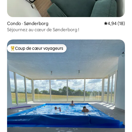
Condo · Sønderborg
Note moyenne
4,94 (18)
Séjournez au cœur de Sønderborg !
Coup de cœur voyageurs
Coup de cœur voyageurs parmi les plus aimés