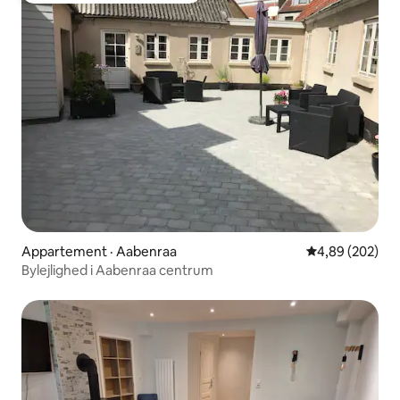
Appartement · Aabenraa
Note moyenne 
4,89 (202)
Bylejlighed i Aabenraa centrum