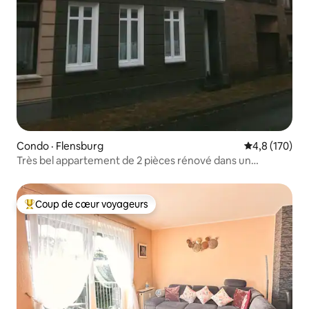
Condo · Flensburg
Note moyenne
4,8 (170)
Très bel appartement de 2 pièces rénové dans un
immeuble ancien
Coup de cœur voyageurs
Coup de cœur voyageurs parmi les plus aimés