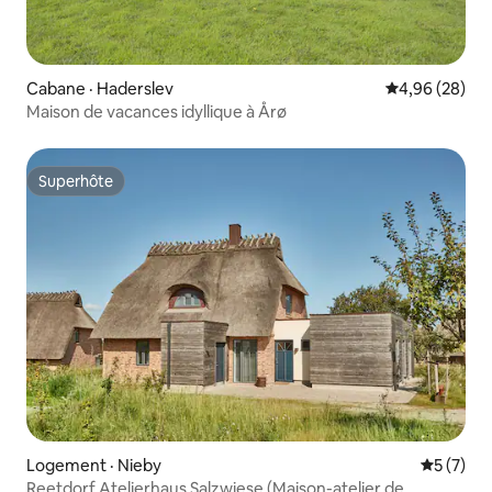
Cabane · Haderslev
Note moyenne
4,96 (28)
Maison de vacances idyllique à Årø
Superhôte
Superhôte
Logement · Nieby
Note moy
5 (7)
Reetdorf Atelierhaus Salzwiese (Maison-atelier de