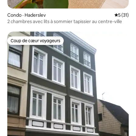
Condo · Haderslev
Note moye
5 (31)
2 chambres avec lits à sommier tapissier au centre-ville
Coup de cœur voyageurs
Coup de cœur voyageurs