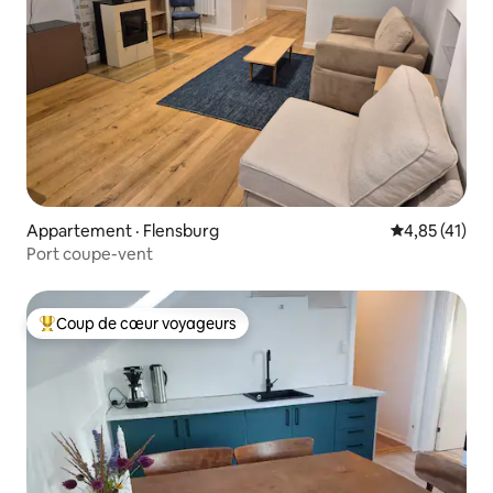
Appartement · Flensburg
Note moyenne
4,85 (41)
Port coupe-vent
Coup de cœur voyageurs
Coup de cœur voyageurs parmi les plus aimés