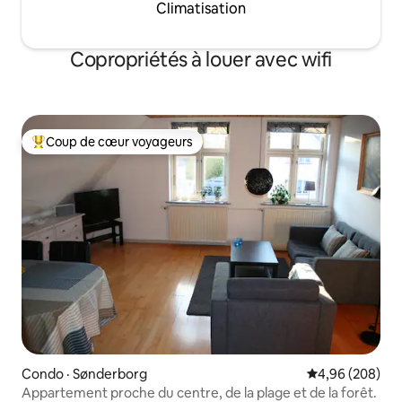
Climatisation
Copropriétés à louer avec wifi
Coup de cœur voyageurs
Coup de cœur voyageurs parmi les plus aimés
Condo · Sønderborg
Note moyenne 
4,96 (208)
Appartement proche du centre, de la plage et de la forêt.