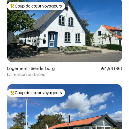
Coup de cœur voyageurs
Coup de cœur voyageurs parmi les plus aimés
Logement · Sønderborg
Note moyenne
4,94 (86)
La maison du tailleur
Coup de cœur voyageurs
Coup de cœur voyageurs parmi les plus aimés