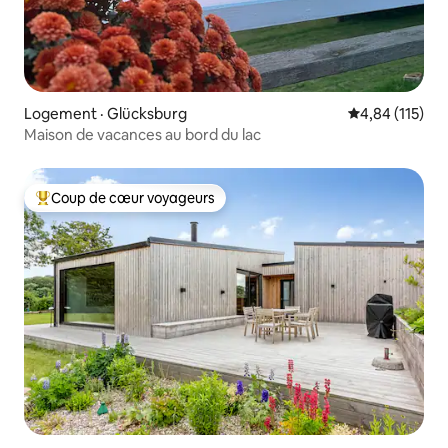
Logement · Glücksburg
Note moyenne 
4,84 (115)
Maison de vacances au bord du lac
Coup de cœur voyageurs
Coup de cœur voyageurs parmi les plus aimés