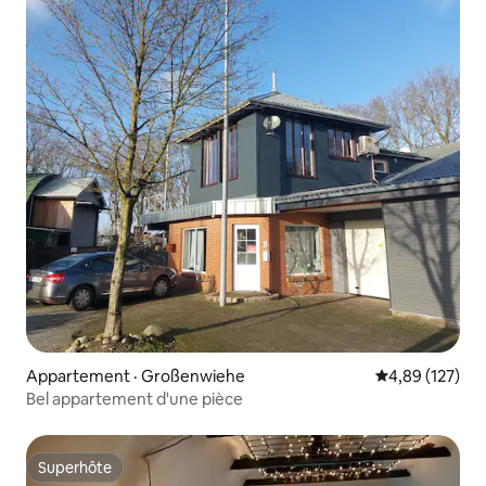
Appartement · Großenwiehe
Note moyenne 
4,89 (127)
Bel appartement d'une pièce
Superhôte
Superhôte