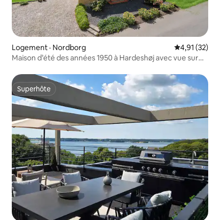
Logement · Nordborg
Note moyenne
4,91 (32)
Maison d’été des années 1950 à Hardeshøj avec vue sur
l’océan et la plage
Superhôte
Superhôte