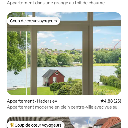
Appartement dans une grange au toit de chaume
Coup de cœur voyageurs
Coup de cœur voyageurs
Appartement · Haderslev
Note moyenne
4,88 (25)
Appartement moderne en plein centre-ville avec vue sur
le lac
Coup de cœur voyageurs
Coup de cœur voyageurs parmi les plus aimés