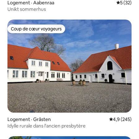
Logement · Aabenraa
Note moye
5 (32)
Unikt sommerhus
Coup de cœur voyageurs
Coup de cœur voyageurs
Logement · Gråsten
Note moyenne
4,9 (245)
Idylle rurale dans l'ancien presbytère