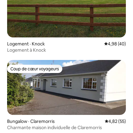
Logement · Knock
Note moyenne
4,98 (40)
Logement à Knock
Coup de cœur voyageurs
Coup de cœur voyageurs
Bungalow · Claremorris
Note moyenne
4,82 (55)
Charmante maison individuelle de Claremorris