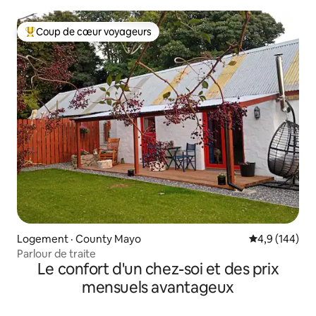
Coup de cœur voyageurs
Coup de cœur voyageurs parmi les plus aimés
Logement · County Mayo
Note moyenne
4,9 (144)
Parlour de traite
Le confort d'un chez-soi et des prix
mensuels avantageux