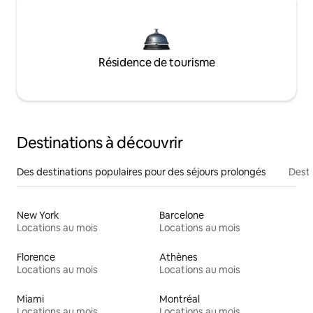
Résidence de tourisme
Destinations à découvrir
Des destinations populaires pour des séjours prolongés
Desti
New York
Barcelone
Locations au mois
Locations au mois
Florence
Athènes
Locations au mois
Locations au mois
Miami
Montréal
Locations au mois
Locations au mois