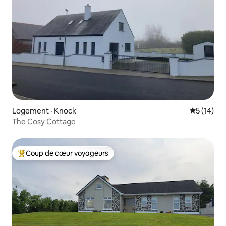
Logement · Knock
Note moye
5 (14)
The Cosy Cottage
Coup de cœur voyageurs
Coup de cœur voyageurs parmi les plus aimés