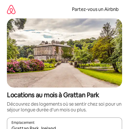
Aller
directement
Partez-vous un Airbnb
au
contenu
Locations au mois à Grattan Park
Découvrez des logements où se sentir chez soi pour un
séjour longue durée d’un mois ou plus.
Emplacement
Quand les résultats sont affichés, parcourez-les en utilisant les 