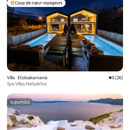
Coup de cœur voyageurs
Coup de cœur voyageurs parmi les plus aimés
Villa · Etoloakarnania
Note moye
5 (26)
Spa Villas Nafpaktos
Superhôte
Superhôte