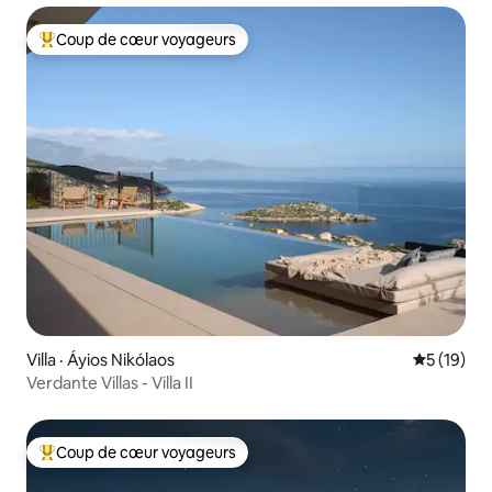
Coup de cœur voyageurs
Coup de cœur voyageurs parmi les plus aimés
Villa · Áyios Nikólaos
Note moye
5 (19)
Verdante Villas - Villa II
Coup de cœur voyageurs
Coup de cœur voyageurs parmi les plus aimés