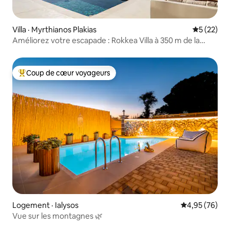
Villa · Myrthianos Plakias
Note moye
5 (22)
Améliorez votre escapade : Rokkea Villa à 350 m de la
plage
Coup de cœur voyageurs
Coup de cœur voyageurs parmi les plus aimés
Logement · Ialysos
Note moyenne
4,95 (76)
Vue sur les montagnes 🌿