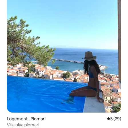
Logement · Plomari
Note moye
5 (29)
Villa olya plomari