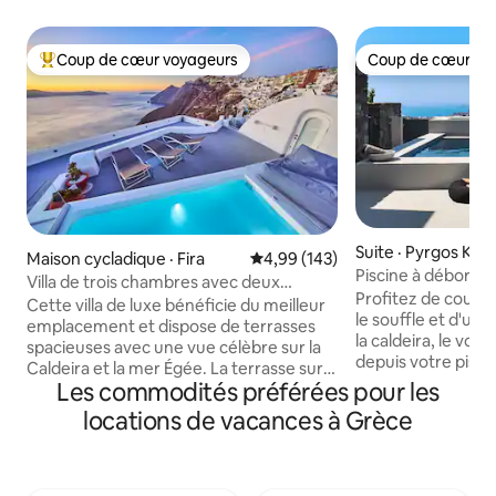
Coup de cœur voyageurs
Coup de cœur vo
Coup de cœur voyageurs parmi les plus aimés
Coup de cœur vo
Suite · Pyrgos Kalli
Maison cycladique · Fira
Note moyenne de 4,99 sur 5, 1
4,99 (143)
Piscine à débordem
Villa de trois chambres avec deux
Vue sur la mer
Profitez de couche
jacuzzis avec vue sur la caldeira
Cette villa de luxe bénéficie du meilleur
le souffle et d'un
emplacement et dispose de terrasses
la caldeira, le vol
spacieuses avec une vue célèbre sur la
depuis votre pisci
Caldeira et la mer Égée. La terrasse sur
terrasse. Situé à Pyrgos, Vista Dall Alto
Les commodités préférées pour les
le toit dispose d'un jacuzzi chauffé et de
allie intimité, conf
chaises longues confortables. Il y a des
locations de vacances à Grèce
moindre recoin de Santo
meubles d'extérieur à côté du jacuzzi où
dispose de 2 cham
vous pourrez profiter du petit-déjeuner
2 salles de bain m
et du dîner avec une vue inoubliable. Le
entièrement équip
petit-déjeuner et le nettoyage