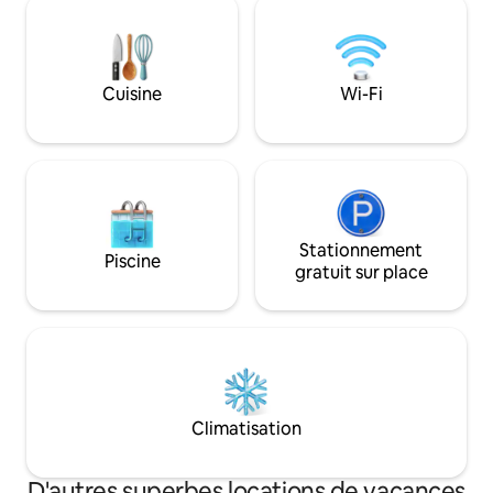
espaces de vie int
quotidiens rendent votre séjour
Profitez de la livr
confortable. Chaque chambre dispose
déjeuner et du mé
d'une salle de bains privée. À distance de
en vous relaxant a
marche, vous trouverez des
Cuisine
Wi-Fi
piscine privée et 
restaurants, des bars, des musées et
du soleil.
des supermarchés. Livraison de
nourriture disponible. Wi-Fi gratuit.
Stationnement
Piscine
gratuit sur place
Climatisation
D'autres superbes locations de vacances