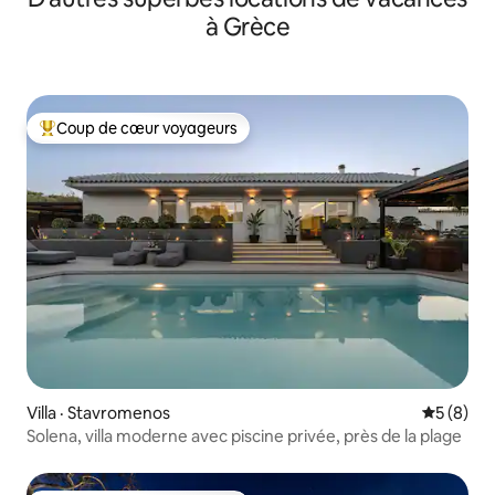
à Grèce
Coup de cœur voyageurs
Coup de cœur voyageurs parmi les plus aimés
Villa · Stavromenos
Note moy
5 (8)
Solena, villa moderne avec piscine privée, près de la plage