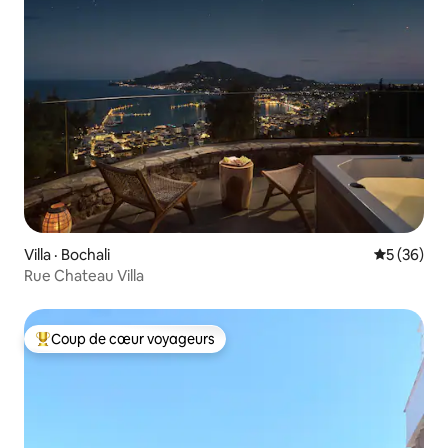
Villa · Bochali
Note moye
5 (36)
Rue Chateau Villa
Coup de cœur voyageurs
Coup de cœur voyageurs parmi les plus aimés