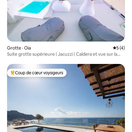
Grotte · Oia
Note moy
5 (4)
Suite grotte supérieure | Jacuzzi | Caldera et vue sur la
mer
Coup de cœur voyageurs
Coup de cœur voyageurs parmi les plus aimés