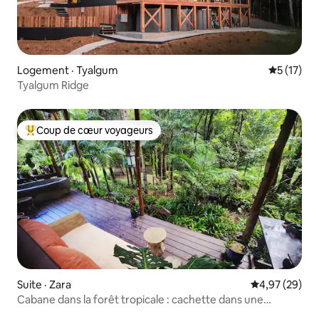
Logement · Tyalgum
Note moye
5 (17)
Tyalgum Ridge
Coup de cœur voyageurs
Coup de cœur voyageurs parmi les plus aimés
Suite · Zara
Note moyenne
4,97 (29)
Cabane dans la forêt tropicale : cachette dans une
cascade