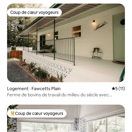
Coup de cœur voyageurs
Coup de cœur voyageurs
Logement · Fawcetts Plain
Note moye
5 (11)
Ferme de bovins de travail du milieu du siècle avec
sentiers équestres
Coup de cœur voyageurs
Coup de cœur voyageurs parmi les plus aimés