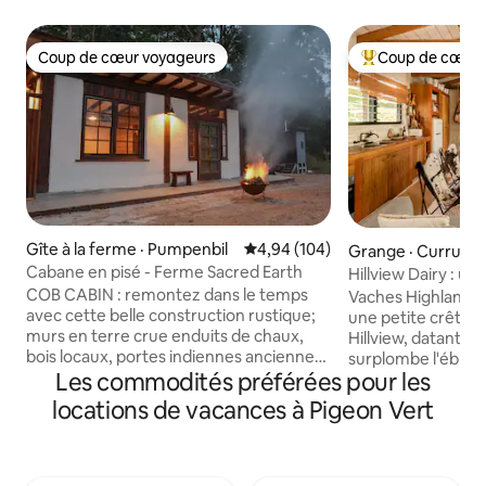
Coup de cœur voyageurs
Coup de cœur 
Coup de cœur voyageurs
Coup de cœur voy
Gîte à la ferme · Pumpenbil
Note moyenne de 4,94 sur 5, 1
4,94 (104)
Grange · Currumbi
Cabane en pisé - Ferme Sacred Earth
Hillview Dairy : un
COB CABIN : remontez dans le temps
Vaches de la ferm
Vaches Highland de
avec cette belle construction rustique;
une petite crête, l
murs en terre crue enduits de chaux,
Hillview, datant d'
bois locaux, portes indiennes anciennes,
surplombe l'éblo
bain en pierre. Un lieu de guérison
Les commodités préférées pour les
du mont Tallebudge
profondément paisible au milieu de la
Currumbin et le pa
locations de vacances à Pigeon Vert
nature. Escapade exclusive (c'est-à-dire
vallée. 🐮 Vache laitière et 🐴 quotidiens
qu'il n'y a pas d'autres voyageurs sur la
Alimentation des c
propriété) et isolée; lit King size de luxe
🐓 Poules 🐶 Chien
(ou 2 lits simples). Baignoire romantique
frais à cueillir da