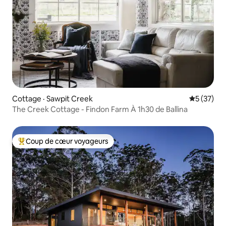
Cottage · Sawpit Creek
Note moye
5 (37)
The Creek Cottage - Findon Farm À 1h30 de Ballina
Coup de cœur voyageurs
Coup de cœur voyageurs parmi les plus aimés