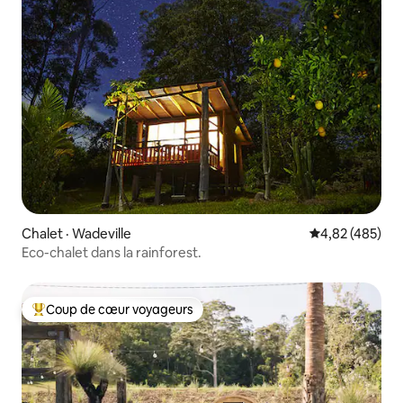
Chalet · Wadeville
Note moyenne 
4,82 (485)
Eco-chalet dans la rainforest.
Coup de cœur voyageurs
Coup de cœur voyageurs parmi les plus aimés