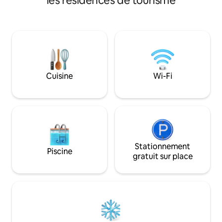
les résidences de tourisme
réguliers des taxis
Les chambres sont équipées de : -
personnalisées à d
Climatisation. - Wi-Fi gratuit. - Téléviseur
peuvent égalemen
intelligent (Netflix inclus). - Cuisinette
avec le propriétaire. Nous a
(micro-ondes, réfrigérateur, bouilloire,
récemment ouver
grille-pain, machine à glaçons). - Salle de
et nous sommes h
bain carrelée avec douche à l'italienne. -
servir ! Bienvenue à la Grenade à
Barbecue sur le balcon. - Coffre-fort de
l'avance !
la taille d'un ordinateur portable. - Nous
Cuisine
Wi-Fi
fournissons aussi des commodités de
base. Choisissez entre un très grand lit
ou deux lits simples.
Stationnement
Piscine
gratuit sur place