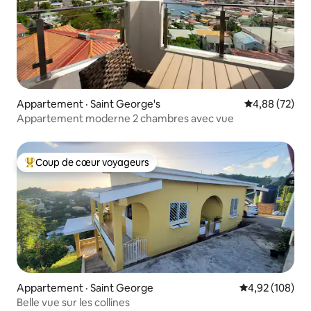
Appartement · Saint George's
Note moyenne
4,88 (72)
Appartement moderne 2 chambres avec vue
Coup de cœur voyageurs
Coup de cœur voyageurs parmi les plus aimés
Appartement · Saint George
Note moyenne 
4,92 (108)
Belle vue sur les collines