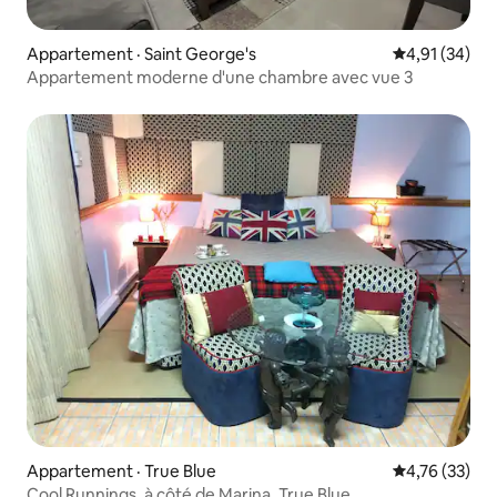
Appartement · Saint George's
Note moyenne
4,91 (34)
Appartement moderne d'une chambre avec vue 3
Appartement · True Blue
Note moyenne
4,76 (33)
Cool Runnings, à côté de Marina, True Blue.