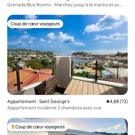
Grenada Blue Rooms - Marchez jusqu'à la marina et au
chantier naval
Coup de cœur voyageurs
Coup de cœur voyageurs
Appartement · Saint George's
Note moyenne
4,88 (72)
Appartement moderne 2 chambres avec vue
Coup de cœur voyageurs
Coup de cœur voyageurs parmi les plus aimés