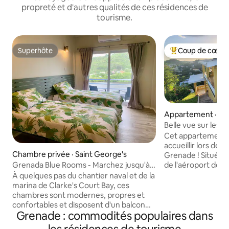
propreté et d'autres qualités de ces résidences de
tourisme.
Superhôte
Coup de cœur 
Superhôte
Coup de cœur voy
Appartement · Sa
e
Belle vue sur les co
Cet appartement e
accueillir lors de vo
Chambre privée · Saint George's
Grenade ! Situé à seulement 7 minutes
Grenada Blue Rooms - Marchez jusqu'à
de l'aéroport de M
la marina et au chantier naval
minutes en voitur
À quelques pas du chantier naval et de la
pied de la célèbr
marina de Clarke's Court Bay, ces
et également des
chambres sont modernes, propres et
restaurants populair
confortables et disposent d'un balcon
Grenade : commodités populaires dans
transferts aéropor
offrant une vue spectaculaire sur
une RÉDUCTION de 
Clarke's Court Bay et l'île de Calivigny.