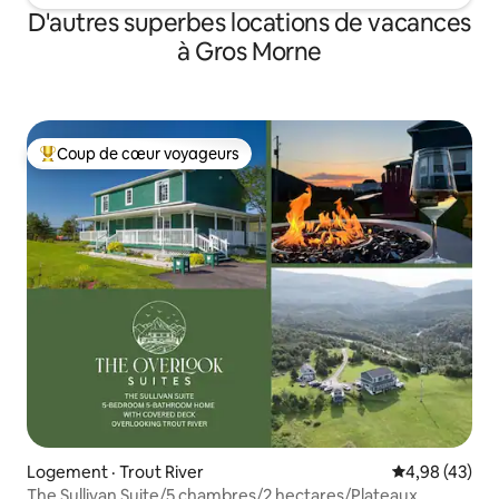
D'autres superbes locations de vacances
à Gros Morne
Coup de cœur voyageurs
Coup de cœur voyageurs parmi les plus aimés
Logement · Trout River
Note moyenne
4,98 (43)
The Sullivan Suite/5 chambres/2 hectares/Plateaux