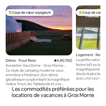
Coup de cœur voyageurs
Coup de cœur 
Coup de cœur voyageurs parmi les plus aimés
Coup de cœur voy
Logement · Norris
La petite nature
Dôme · Trout River
Note moyenne de 4,95 sur 5, 1
4,95 (152)
Notre loft en bor
Sunsetter Geo Dome - Gros Morne
magnifiquement c
Glamping (4/4)
Ce style de camping moderne vous
doute la plus bell
emmène à l'intérieur d'un dôme
avec une cour com
géodésique surplombant la magnifique
des observations d
rivière Trout, les Tablelands et une
(!!), des activités 
Les commodités préférées pour les
formation montagneuse connue des
des restaurants et
habitants sous le nom de Tête
locations de vacances à Gros Morne
Vous apprécierez
d'éléphant. Un lit Queen Size avec un
les couchers de so
matelas confortable avec surmatelas est
sur la plage et les 