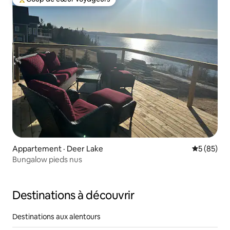
Coup de cœur voyageurs parmi les plus aimés
Appartement · Deer Lake
Note moye
5 (85)
Bungalow pieds nus
Destinations à découvrir
Destinations aux alentours