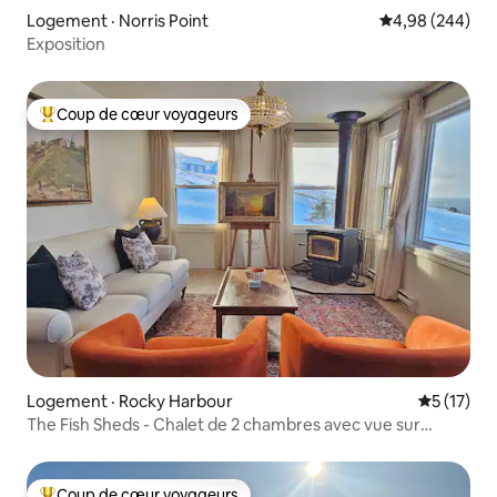
Logement · Norris Point
Note moyenne 
4,98 (244)
Exposition
Coup de cœur voyageurs
Coup de cœur voyageurs parmi les plus aimés
Logement · Rocky Harbour
Note moye
5 (17)
The Fish Sheds - Chalet de 2 chambres avec vue sur
l'océan (Sadie's)
Coup de cœur voyageurs