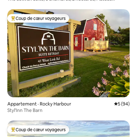
Coup de cœur voyageurs
Coup de cœur voyageurs parmi les plus aimés
Appartement · Rocky Harbour
Note moye
5 (94)
Styl'Inn The Barn
Coup de cœur voyageurs
Coup de cœur voyageurs parmi les plus aimés