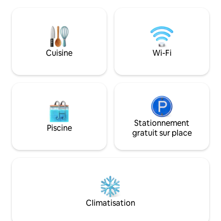
le moyen idéal de terminer votre
proximité de tout, 
journée. Un canapé-lit gigogne, des
randonnée à proxim
draps, des serviettes, un foyer extérieur,
qui permet d'accé
une table de pique-nique, un barbecue,
parc national. No
des ustensiles de cuisine, de la vaisselle,
parfait pour les c
une glacière et des ustensiles. Tout ce
Cuisine
Wi-Fi
d'affaires, les exp
dont vous avez besoin, c'est de
amateurs d'aventu
vêtements, d'articles de toilette
personnels et de nourriture ! N'oubliez
pas vos pantoufles douillettes ! Gros
Morne Glamping a d'autres annonces !
Stationnement
Piscine
gratuit sur place
Climatisation