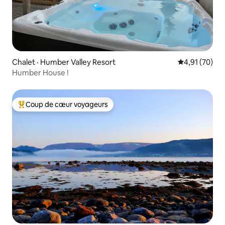
Chalet · Humber Valley Resort
Note moyenne
4,91 (70)
Humber House !
Coup de cœur voyageurs
Coup de cœur voyageurs parmi les plus aimés