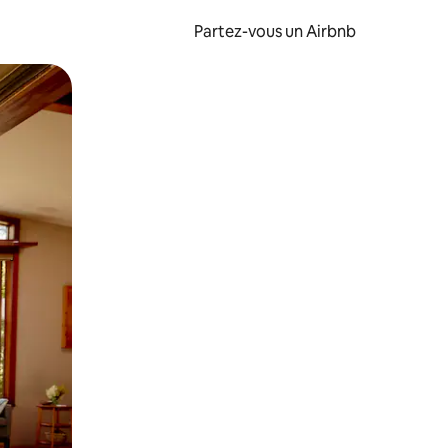
Partez-vous un Airbnb
et en les faisant glisser.