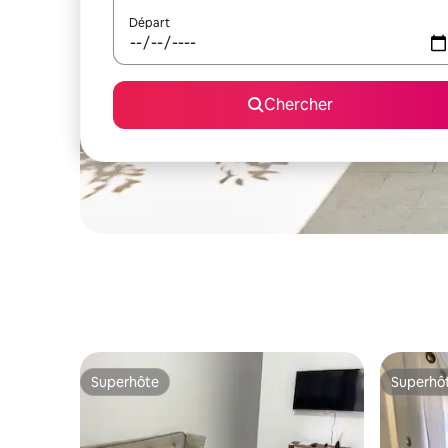
Départ
Chercher
Superhôte
Superhô
Superhôte
Superhô