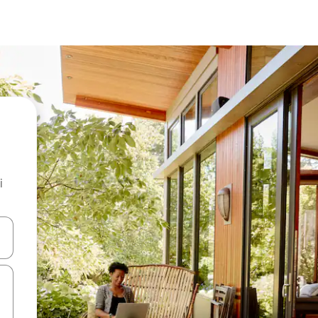
i
.
utilisant les flèches vers le haut et vers le bas, ou en appuyant dessus 