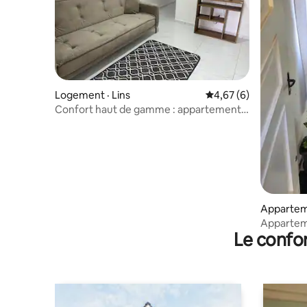
Logement · Lins
Note moyenne de 4,6
4,67 (6)
Confort haut de gamme : appartement
neuf, 2 chambres et 2 climatiseurs.
Apparteme
Appartem
Le confor