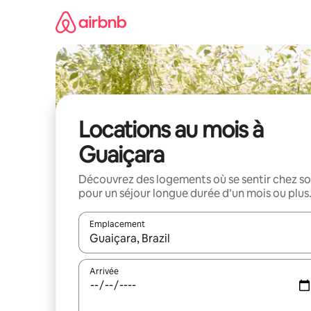
Aller
directement
au
contenu
Locations au mois à
Guaiçara
Découvrez des logements où se sentir chez so
pour un séjour longue durée d’un mois ou plus
Emplacement
Quand les résultats sont affichés, parcourez-les en 
Arrivée