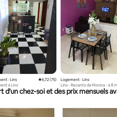
7 sur 5, 6 commentaires
nt · Lins
Note moyenne de 4,72 sur 5, 75 commentai
4,72 (75)
Logement · Lins
ent à Lins
Lins - Recanto da Monica - à 8 
t d'un chez-soi et des prix mensuels 
Rondon