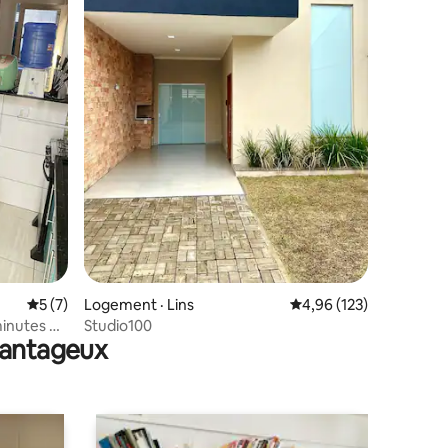
res
Note moyenne de 5 sur 5, 7 commentaires
5 (7)
Logement · Lins
Note moyenne de 4,96 
4,96 (123)
minutes de
Studio100
avantageux