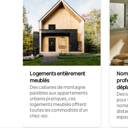
Logements entièrement
Noma
meublés
prof
dépl
Des cabanes de montagne
paisibles aux appartements
Des 
urbains pratiques, ces
pour 
logements meublés offrent
nomad
toutes les commodités d'un
dista
chez-soi.
espac