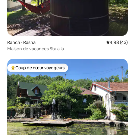
Ranch · Rasna
Note moyenne
4,98 (43)
Maison de vacances Stala la
Coup de cœur voyageurs
Coup de cœur voyageurs parmi les plus aimés