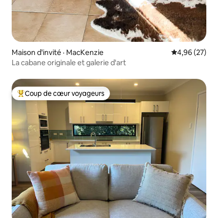
Maison d'invité · MacKenzie
Note moyenne
4,96 (27)
La cabane originale et galerie d'art
Coup de cœur voyageurs
Coup de cœur voyageurs parmi les plus aimés