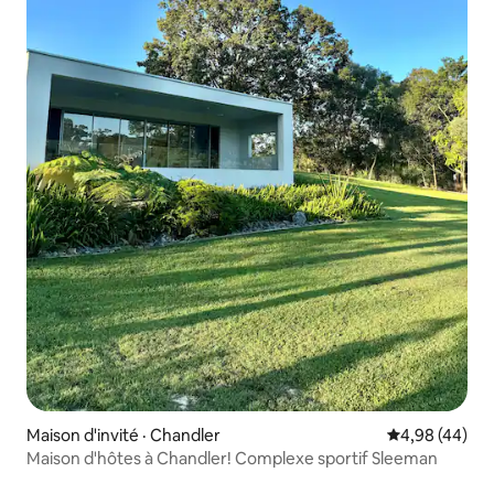
Maison d'invité · Chandler
Note moyenne
4,98 (44)
Maison d'hôtes à Chandler! Complexe sportif Sleeman