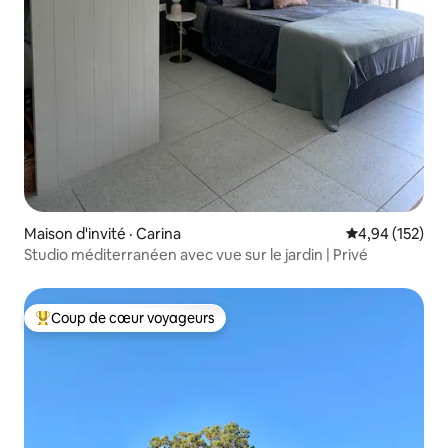
Maison d'invité · Carina
Note moyenne 
4,94 (152)
Studio méditerranéen avec vue sur le jardin | Privé
Coup de cœur voyageurs
Coup de cœur voyageurs parmi les plus aimés