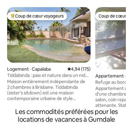
Coup de cœur voyageurs
Coup de cœur vo
Coup de cœur voyageurs parmi les plus aimés
Coup de cœur vo
Logement · Capalaba
Note moyenne de 4,94 sur 5, 1
4,94 (175)
Tiddabinda : paix et nature dans un nid
Appartement · Bir
spacieux en bord de baie
Maison entièrement indépendante de
Refuge au bord de
2 chambres à Brisbane. Tiddabinda
stationnement, cl
Appartement clima
(sister's sitdown) est une maison
d'une chambre ave
contemporaine urbaine de style
salon, coin repas, c
autochtone de 2 chambres totalement
attenante. Statio
autonome offrant confort et
Les commodités préférées pour les
place, dans l'allée WiFi N
commodité moderne. Avec sa propre
intelligent, laveuse-sé
locations de vacances à Gumdale
entrée avant, son jardin avant
raisons logistique
entièrement clôturé, son salon avec
proposer d'arrivée
d'excellentes options de divertissement,