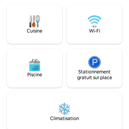
tardif. Emplacemen
une cuisine moderne de grande taille,
consulter l'emplac
une grande salle de bain, des armoires
la maison avant d
de grande taille, c'est votre maison. Vous
de qualité à un pr
avez votre propre entrée, un salon
quelques minutes 
complet, une cuisine entièrement
INTERDICTION ST
Cuisine
Wi-Fi
fonctionnelle (réfrigérateur complet,
VAPOTER, DE CO
four, cuisinière), une immense salle de
DROGUES ILLICIT
bains et deux chambres (toutes deux
DES FÊTES Réserva
avec des lits Queen Size) avec des
minute, veuillez n
armoires de taille familiale. Tous les
réserver
équipements modernes sont inclus, tels
que Foxtel, Telstra TV, Google Home et
Internet haut débit NBN illimité (Wi-Fi).
Stationnement
Piscine
Cette maison « intelligente » est
gratuit sur place
respectueuse de l'environnement,
utilise uniquement des produits non
toxiques et est équipée de deux
climatiseurs et de ventilateurs de
plafond partout, ce qui garantit votre
confort à tout moment de l'année.
Toute la maison dispose d'eau filtrée qui
Climatisation
est délicieuse à boire. Tous les produits
de nettoyage sont fournis gratuitement