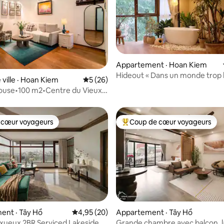
Appartement · Hoan Kiem
Hideout « Dans un monde trop 
 sur 5, 16 commentaires
 ville · Hoan Kiem
Note moyenne de 5 sur 5, 26 commentai
5 (26)
nous partageons le calme ».
ouse•100 m2•Centre du Vieux-
2 chambres•Ruelle tranquille
 cœur voyageurs
Coup de cœur voyageurs
 cœur voyageurs
Coup de cœur voyageurs parmi 
ent · Tây Hồ
Note moyenne de 4,95 sur 5, 20 commentai
4,95 (20)
Appartement · Tây Hồ
 sur 5, 16 commentaires
xueux 2BR Serviced Lakeside
Grande chambre avec balcon, l