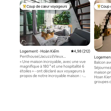
Coup de cœur voyageurs
Coup 
Coup de cœur voyageurs parmi les plus aimés
Coup de 
Logement · Hoàn Kiếm
Note moyenne de 4,98 
4,98 (212)
Penthouse|Jacuzzi|Vieux
Logement
quartier|KitchenlNetflixTV
« Une maison incroyable, avec une vue
Balcon av
magnifique à 180 ° et une hospitalité 6
3 lits que
Séjournez
étoiles » - ont déclaré aux voyageurs à
réduction
maison pr
propos de notre incroyable maison : -
Hoan Kiem.
Loft de 80 mètres carrés (toit-terrasse -
groupes d
vue panoramique) - Jacuzzi - Lave-linge
dispose de
et sèche-linge gratuits - Cuisine
balcon pri
entièrement équipée. - Espace de garde
cœur du v
des bagages gratuit - Eau gratuite (dans
Marchez j
l'espace partagé) - À 15 minutes à pied du
marché de 
centre-ville - À 10 minutes à pied de la
cafés, aux