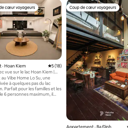
de cœur voyageurs
Coup de cœur voyageurs
cœur voyageurs parmi les plus aimés
Coup de cœur voyageurs
sur 5, 212 commentaires
 · Hoan Kiem
Note moyenne de 5 sur 5, 18 commentai
5 (18)
ec vue sur le lac Hoan Kiem |
en | 6 personnes | 20 % de
 au Vibe Home Lo Su, une
ivée à quelques pas du lac
 Parfait pour les familles et les
e 6 personnes maximum, il
 3 lits queen size et d'un
vé rare donnant sur le lac, au
ieux quartier de Hanoï.
usqu'au lac Hoan Kiem, au
nuit, à la rue du train, aux
 restaurants et aux principales
Appartement · Ba Đình