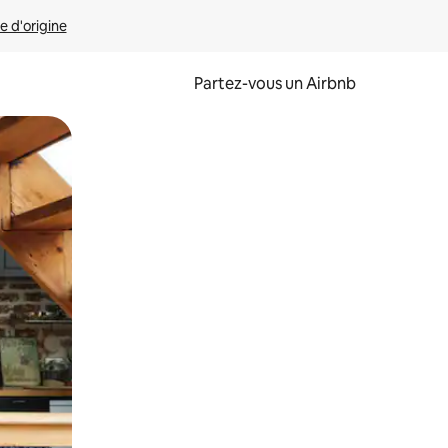
e d'origine
Partez-vous un Airbnb
et en les faisant glisser.