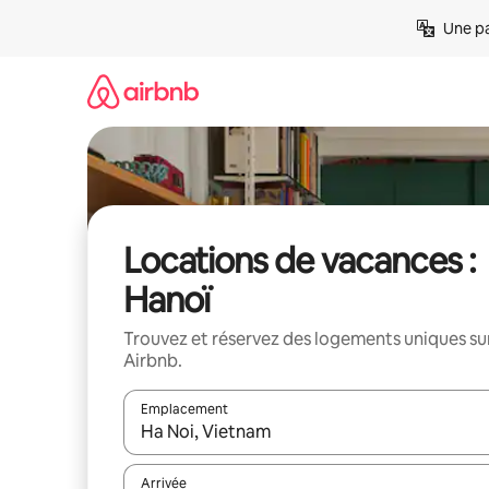
Aller
Une pa
directement
au
contenu
Locations de vacances :
Hanoï
Trouvez et réservez des logements uniques su
Airbnb.
Emplacement
Quand les résultats sont affichés, parcourez-les en 
Arrivée