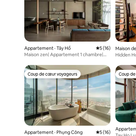
Appartement · Tây Hồ
Note moyenne de 5
5 (16)
Maison de
Maison zen| Appartement 1 chambre|
Hidden H
Style scandinave| Bain
Quartier•
Coup de cœur voyageurs
Coup de
Coup de cœur voyageurs
Coup de
Appartem
Appartement · Phụng Công
Note moyenne de 5
5 (16)
Tay Ho Lu