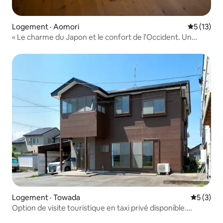
Logement · Aomori
Note moye
5 (13)
« Le charme du Japon et le confort de l'Occident. Un
repos de qualité à Aomori, tout en se baignant dans un
bain en bois.
Logement · Towada
Note moy
5 (3)
Option de visite touristique en taxi privé disponible.
Voyage et hébergement au lac Towada, à Oirase, à