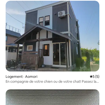
Hachinohe et à Hakkoda - Expérience Airbnb publiée
Logement · Aomori
Note moy
5 (5)
En compagnie de votre chien ou de votre chat! Passez la
nuit avec le chat Kanban Gen!