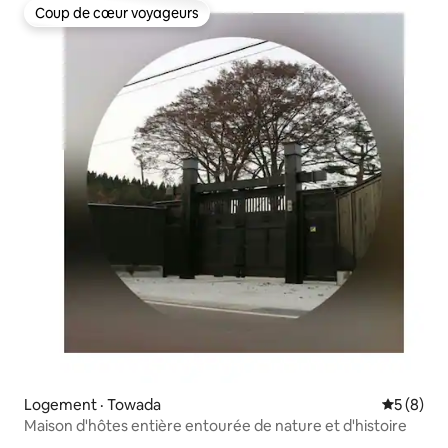
en voiture du centre-ville
Coup de cœur voyageurs
Coup de cœur voyageurs
Logement · Towada
Note moy
5 (8)
Maison d'hôtes entière entourée de nature et d'histoire