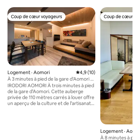
Coup de cœur voyageurs
Coup de cœur vo
Coup de cœur voyageurs
Coup de cœur vo
Logement · Aomori
Note moyenne de 4,9 sur 5, 
4,9 (10)
À 3 minutes à pied de la gare d’Aomori –
Immeuble entier à louer – 110 m² –
IRODORI AOMORI À trois minutes à pied
Capacité maximale : 8 personnes –
de la gare d’Aomori. Cette auberge
Hébergement sur le thème des nebuta
privée de 110 mètres carrés à louer offre
et de la culture d’Aomori – À 1 minute à
un aperçu de la culture et de l’artisanat
pied des sources thermales
d’Aomori. Il peut accueillir jusqu'à 8
personnes. Cette maison unifamiliale de
4 chambres à coucher, 2 salles de bain et
1 cuisine a la taille idéale pour un voyage
Logement · Aomo
en famille ou en groupe.
À 8 minutes à pied
◎Emplacement◎ Situé dans le quartier