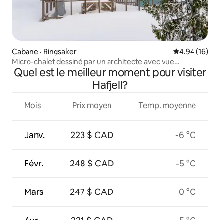
Cabane · Ringsaker
Note moyenne
4,94 (16)
Micro-chalet dessiné par un architecte avec vue
Quel est le meilleur moment pour visiter
panoramique
Hafjell?
Mois
Prix moyen
Temp. moyenne
Janv.
223 $ CAD
-6 °C
Févr.
248 $ CAD
-5 °C
Mars
247 $ CAD
0 °C