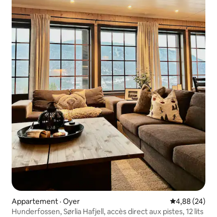
Appartement · Oyer
Note moyenne
4,88 (24)
Hunderfossen, Sørlia Hafjell, accès direct aux pistes, 12 lits