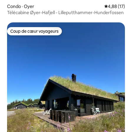
Condo · Oyer
Note moyenne
4,88 (17)
Télécabine Øyer-Hafjell - Lilleputthammer-Hunderfossen
Coup de cœur voyageurs
Coup de cœur voyageurs