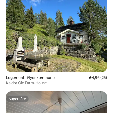
Logement · Øyer kommune
Note moyenne
4,96 (25)
Kaldor Old Farm-House
Superhôte
Superhôte