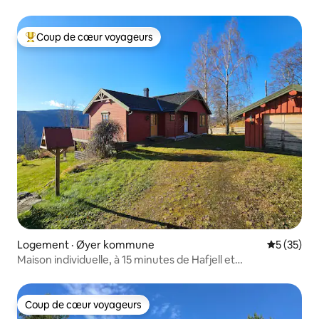
Coup de cœur voyageurs
Coup de cœur voyageurs parmi les plus aimés
Logement · Øyer kommune
Note moye
5 (35)
Maison individuelle, à 15 minutes de Hafjell et
Hunderfossen.
Coup de cœur voyageurs
Coup de cœur voyageurs