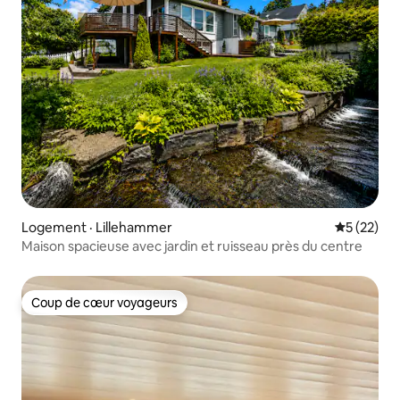
Logement · Lillehammer
Note moye
5 (22)
Maison spacieuse avec jardin et ruisseau près du centre
Coup de cœur voyageurs
Coup de cœur voyageurs