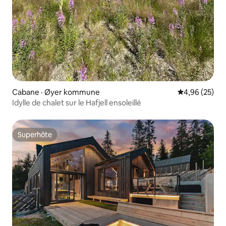
Cabane · Øyer kommune
Note moyenne
4,96 (25)
Idylle de chalet sur le Hafjell ensoleillé
Superhôte
Superhôte