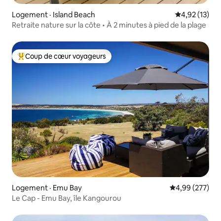
Logement · Island Beach
Note moyenne
4,92 (13)
Retraite nature sur la côte • À 2 minutes à pied de la plage
Coup de cœur voyageurs
Coup de cœur voyageurs parmi les plus aimés
Logement · Emu Bay
Note moyenne 
4,99 (277)
Le Cap - Emu Bay, île Kangourou