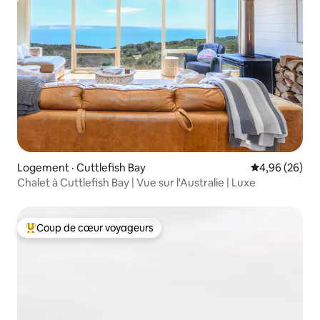
Logement · Cuttlefish Bay
Note moyenne
4,96 (26)
Chalet à Cuttlefish Bay | Vue sur l'Australie | Luxe
Coup de cœur voyageurs
Coup de cœur voyageurs parmi les plus aimés