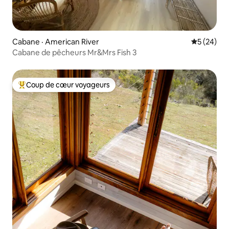
Cabane · American River
Note moye
5 (24)
Cabane de pêcheurs Mr&Mrs Fish 3
Coup de cœur voyageurs
Coup de cœur voyageurs parmi les plus aimés