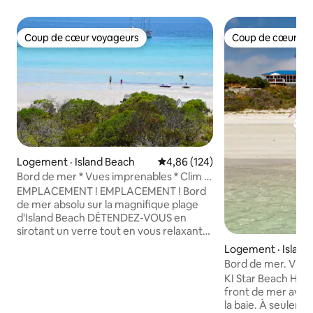
Coup de cœur voyageurs
Coup de cœur vo
Coup de cœur voyageurs
Coup de cœur vo
Logement · Island Beach
Note moyenne de 4,86 sur 5, 1
4,86 (124)
Bord de mer * Vues imprenables * Clim *
Cheminée *
EMPLACEMENT ! EMPLACEMENT ! Bord
de mer absolu sur la magnifique plage
d'Island Beach DÉTENDEZ-VOUS en
sirotant un verre tout en vous relaxant
sur une chaise longue. * Vue
Logement · Island
panoramique sur la mer. * Grande
Bord de mer. Vue
terrasse avec barbecue et salle à
Kayaks. Panier ca
KI Star Beach Hous
manger. Pas de route entre la maison et
front de mer avec
la plage Adaptée aux enfants et aux
la baie. À seuleme
animaux Base idéale pour explorer KI,