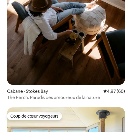
Cabane · Stokes Bay
Note moyenne
4,97 (60)
The Perch. Paradis des amoureux de la nature
Coup de cœur voyageurs
Coup de cœur voyageurs