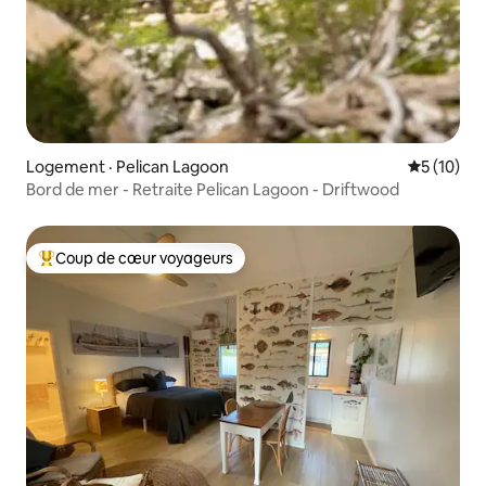
Logement · Pelican Lagoon
Note moye
5 (10)
Bord de mer - Retraite Pelican Lagoon - Driftwood
Coup de cœur voyageurs
Coup de cœur voyageurs parmi les plus aimés