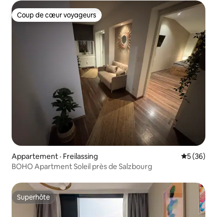
Coup de cœur voyageurs
Coup de cœur voyageurs
Appartement · Freilassing
Note moye
5 (36)
BOHO Apartment Soleil près de Salzbourg
Superhôte
Superhôte