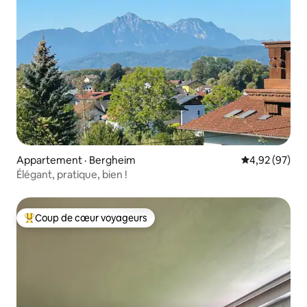
Appartement · Bergheim
Note moyenne
4,92 (97)
Élégant, pratique, bien !
Coup de cœur voyageurs
Coup de cœur voyageurs parmi les plus aimés