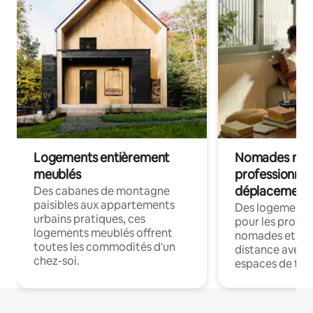
Logements entièrement
Nomades num
meublés
professionnel
déplacement
Des cabanes de montagne
paisibles aux appartements
Des logements
urbains pratiques, ces
pour les profes
logements meublés offrent
nomades et trav
toutes les commodités d'un
distance avec le
chez-soi.
espaces de trav