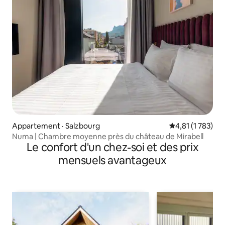
Appartement · Salzbourg
Note moyenne de
4,81 (1 783)
Numa | Chambre moyenne près du château de Mirabell
Le confort d'un chez-soi et des prix
mensuels avantageux