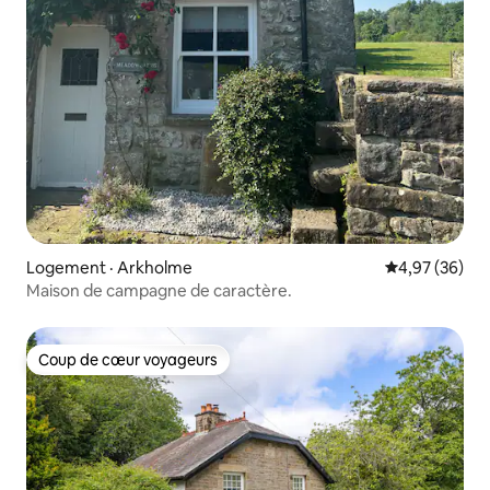
Yorkshire Dales et l'aéroport de
Manchester sont tous à environ une
heure de route. Place de parking à
quelques pas du gottage. Se déplacer ne
pourrait être plus facile ! Le logement
dispose de sa propre place de
stationnement. La gare est vraiment à 2
minutes à pied des portes de la
propriété. Il vous suffit de faire passer
votre étui directement depuis la plate-
forme. Vous n'avez pas besoin de taxi !
En train, l'aéroport de Manchester se
trouve à 1 heure 15 en train. Oxenholme
Logement · Arkholme
Note moyenne
4,97 (36)
(The Lake District) 12 min. De
Maison de campagne de caractère.
charmantes villes balnéaires telles que
Silverdale et Arnside à 15/20 minutes.
Yorkshire Dales 30 minutes Morecambe
10 minutes. Il y a des trains directs
Coup de cœur voyageurs
Coup de cœur voyageurs
fréquents vers Édimbourg et Londres
qui prennent un peu moins de 2,5
heures. Il y a des pistes cyclables à notre
porte vers des emplacements
pittoresques au bord de la rivière et des
villages et villes balnéaires. Nous