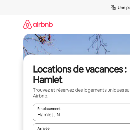
Aller
Une pa
directement
au
contenu
Locations de vacances :
Hamlet
Trouvez et réservez des logements uniques su
Airbnb.
Emplacement
Quand les résultats sont affichés, parcourez-les en 
Arrivée