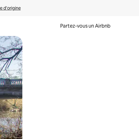
e d'origine
Partez-vous un Airbnb
et en les faisant glisser.