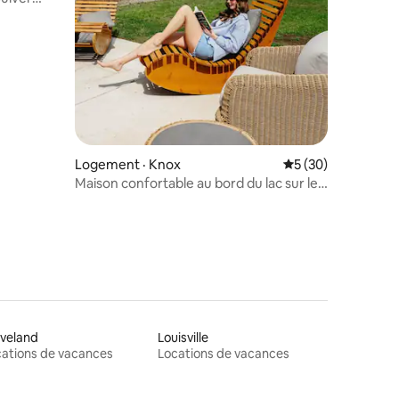
Logement · Knox
Note moyenne de 5
5 (30)
Maison confortable au bord du lac sur le
magnifique lac Bass, IN
veland
Louisville
ations de vacances
Locations de vacances