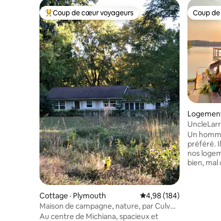
Coup de cœur voyageurs
Coup de
Coup de cœur voyageurs parmi les plus aimés
Coup de
Logement 
UncleLarr
Kayaks P
Un homma
préféré. I
nos logem
bien, mal 
vous offri
maison a
rénovée d
Cottage · Plymouth
Note moyenne de 4,98 
4,98 (184)
couchage,
Maison de campagne, nature, par Culver,
d'une sall
au centre des lacs
Au centre de Michiana, spacieux et
ping-pong