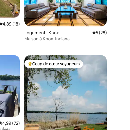
Note moyenne de 4,89 sur 5, 18 commentaires
4,89 (18)
e
Logement · Knox
Note moyenne de 5
5 (28)
Maison à Knox, Indiana
res
Coup de cœur voyageurs
les plus aimés
Coup de cœur voyageurs parmi les plus aimés
res
Note moyenne de 4,99 sur 5, 72 commentaires
4,99 (72)
Culver