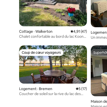
Cottage · Walkerton
Note moyenne de 4,91
4,91 (47)
Logement
Chalet confortable au bord du lac Koontz
Un immeu
dans l'Indiana (avec vue sur le lac)
Coup de cœur voyageurs
Superhô
Coup de cœur voyageurs
Superhô
Logement · Bremen
Note moyenne de 5
5 (17)
Coucher de soleil sur la rive du lac des
Bois - Notre-Dame
Maison de
e
Maison en