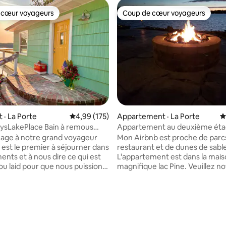
 cœur voyageurs
Coup de cœur voyageurs
 cœur voyageurs
Coup de cœur voyageurs
· La Porte
Note moyenne de 4,99 sur 5, 175 commentai
4,99 (175)
Appartement · La Porte
N
ysLakePlace Bain à remous
Appartement au deuxième éta
ing-pong
Pine Lake
ge à notre grand voyageur
Mon Airbnb est proche de parcs
l est le premier à séjourner dans
restaurant et de dunes de sabl
ents et à nous dire ce qui est
L'appartement est dans la maiso
ou laid pour que nous puissions
magnifique lac Pine. Veuillez noter que le
r l'expérience ultime. Cette
balcon sur la photo ne fait pas 
u bord du lac récemment
l'appartement. Les photos sont
ispose de 4 espaces de
montrer le patio dont vous ave
sur 5, 184 commentaires
 d'un spa ouvert toute l'année,
pleinement accès. Les animaux de
e de jeux avec une table de
compagnie sont les bienvenus,
 et une télévision grand écran,
frais de 15 $ par animal et par n