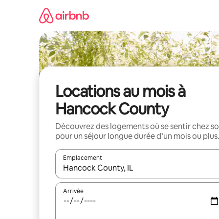
Aller
directement
au
contenu
Locations au mois à
Hancock County
Découvrez des logements où se sentir chez so
pour un séjour longue durée d’un mois ou plus
Emplacement
Quand les résultats sont affichés, parcourez-les en 
Arrivée