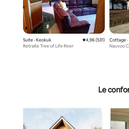
Suite · Keokuk
Note moyenne de 4,96 
4,96 (531)
Cottage ·
Retraite Tree of Life River
Nauvoo C
Le confor