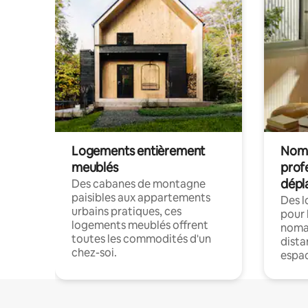
Logements entièrement
Noma
meublés
prof
dépl
Des cabanes de montagne
paisibles aux appartements
Des 
urbains pratiques, ces
pour 
logements meublés offrent
nomad
toutes les commodités d'un
dista
chez-soi.
espac