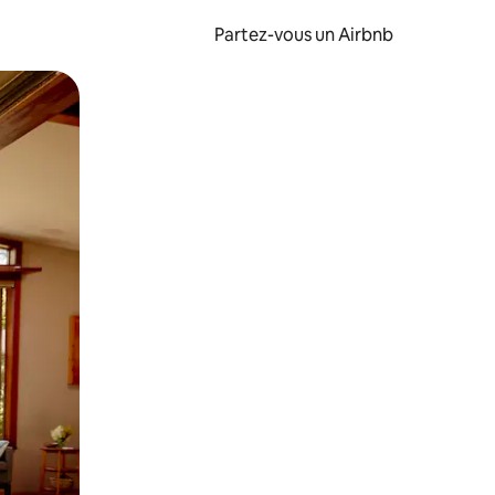
Partez-vous un Airbnb
et en les faisant glisser.