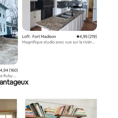
res
Loft · Fort Madison
Note moyenne de 4,95 
4,95 (219)
Magnifique studio avec vue sur la rivière,
à quelques pas du dépôt
ote moyenne de 4,94 sur 5, 160 commentaires
4,94 (160)
re Ruby au
avantageux