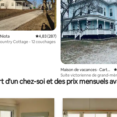
sur 5, 531 commentaires
 Niota
Note moyenne de 4,83 sur 5, 287 commentai
4,83 (287)
ountry Cottage - 12 couchages
Maison de vacances · Cartha
N
ge
Suite victorienne de grand-mè
t d'un chez-soi et des prix mensuels 
rez-de-chaussée