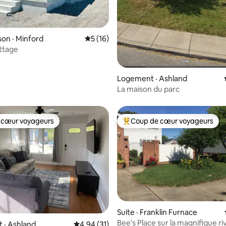
on · Minford
Note moyenne de 5 sur 5, 16 commentai
5 (16)
ttage
Logement · Ashland
La maison du parc
 cœur voyageurs
Coup de cœur voyageurs
 cœur voyageurs
Coup de cœur voyageurs parmi 
Suite · Franklin Furnace
Bee's Place sur la magnifique ri
 sur 5, 25 commentaires
 · Ashland
Note moyenne de 4,94 sur 5, 31 commentai
4,94 (31)