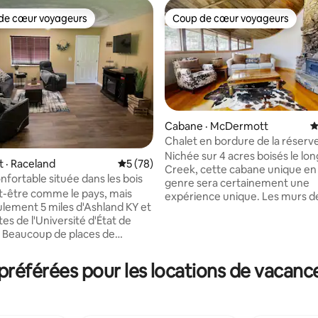
de cœur voyageurs
Coup de cœur voyageurs
cœur voyageurs parmi les plus aimés
Coup de cœur voyageurs
Cabane · McDermott
N
Chalet en bordure de la réser
Mound
Nichée sur 4 acres boisés le lo
 · Raceland
Note moyenne de 5 sur 5, 78 commentai
5 (78)
Creek, cette cabane unique en
nfortable située dans les bois
genre sera certainement une
sur 5, 414 commentaires
t-être comme le pays, mais
expérience unique. Les murs des
eulement 5 miles d'Ashland KY et
fenêtres brouillent les lignes e
es de l'Université d'État de
l'intérieur et l'extérieur, vous 
de
avec la nature dans chaque pièce
ment si vous prévoyez de
maison est très ouverte, avec 
ush Off Road qui est à seulement
s'enroulant autour de la chemi
référées pour les locations de vacanc
centrale en pierre avec différe
 au casino de Sandy, vous
niveaux. La cuisine est approvisionnée en
 ! Réveillez-vous avec
fournitures pour préparer vos 
dans la cour et profitez d'une
repas, mais les restaurants du centre-