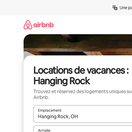
Aller
Une pa
directement
au
contenu
Locations de vacances :
Hanging Rock
Trouvez et réservez des logements uniques su
Airbnb.
Emplacement
Quand les résultats sont affichés, parcourez-les en 
Arrivée