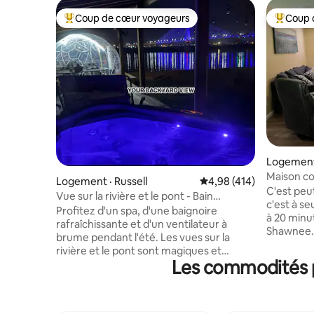
Coup de cœur voyageurs
Coup 
Coup de cœur voyageurs parmi les plus aimés
Coup de 
Logement
Maison co
Logement · Russell
Note moyenne de 4,98 
4,98 (414)
C'est peu
Vue sur la rivière et le pont - Bain
c'est à s
tourbillon, bain de refroidissement et
Profitez d'un spa, d'une baignoire
à 20 minut
ventilateur à brume
rafraîchissante et d'un ventilateur à
Shawnee. Beaucoup de places 
brume pendant l'été. Les vues sur la
stationne
rivière et le pont sont magiques et
visiter R
Les commodités p
apaisantes pour l'âme. Rendez-vous
20 miles ! Si vous voulez essayer de le
dans la cour arrière et vous oublierez
découvrir
rapidement que vous êtes dans un
n'êtes qu'à 13 miles
quartier résidentiel de l'est du Kentucky.
des cerfs 