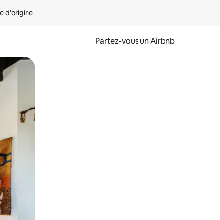
e d'origine
Partez-vous un Airbnb
et en les faisant glisser.