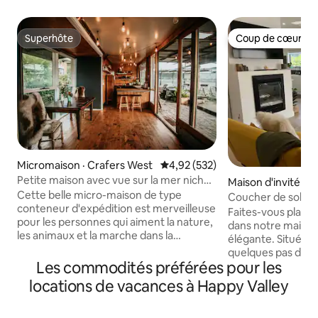
Superhôte
Coup de cœur vo
Superhôte
Coup de cœur vo
Micromaison · Crafers West
Note moyenne de 4,92 sur 5, 5
4,92 (532)
Petite maison avec vue sur la mer nichée
Maison d'invité · H
dans les collines
Cette belle micro-maison de type
Coucher de soleil s
conteneur d'expédition est merveilleuse
sommet de la fala
Faites-vous plaisi
pour les personnes qui aiment la nature,
dans notre maiso
les animaux et la marche dans la
élégante. Située à
brousse. Cette petite maison rustique
quelques pas des 
est architecturalement conçue et
Les commodités préférées pour les
l'océan depuis les f
construite presque entièrement à partir
célèbre promenade
locations de vacances à Happy Valley
de matériaux recyclés provenant de
réserve de Marino 
démolitions de maisons. Situé dans un
Cove avec des po
endroit incroyable surplombant de