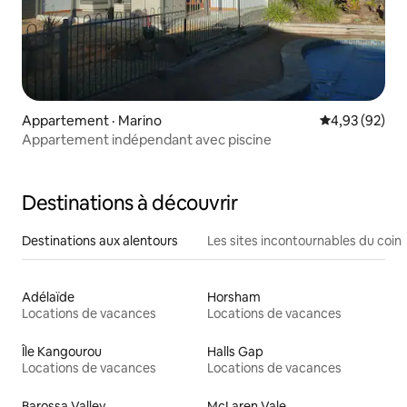
Appartement · Marino
Note moyenne
4,93 (92)
Appartement indépendant avec piscine
Destinations à découvrir
Destinations aux alentours
Les sites incontournables du coin
Adélaïde
Horsham
Locations de vacances
Locations de vacances
Île Kangourou
Halls Gap
Locations de vacances
Locations de vacances
Barossa Valley
McLaren Vale