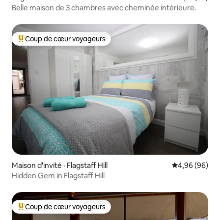
Belle maison de 3 chambres avec cheminée intérieure.
Coup de cœur voyageurs
Coup de cœur voyageurs parmi les plus aimés
Maison d'invité · Flagstaff Hill
Note moyenne
4,96 (96)
Hidden Gem in Flagstaff Hill
Coup de cœur voyageurs
Coup de cœur voyageurs parmi les plus aimés