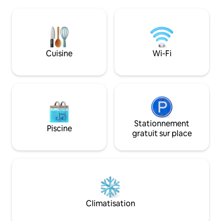
nouvellement const
grandes pelouses et un étang avec vue
propriété. À 15 mi
sur la mer à seulement 20 minutes du
train de l'hôpital e
CBD. Nous serions ravis de partager
Flinders et à moi
notre maison originale avec vous. Nous
des célèbres vign
louons également un espace pour les
et du quartier des 
Cuisine
Wi-Fi
fêtes et les mariages à un coût plus
cette retraite est 
élevé par nuit. Il suffit de demander.
votre séjour, que c
ou les loisirs.
Stationnement
Piscine
gratuit sur place
Climatisation