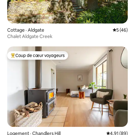
Cottage · Aldgate
Note moye
5 (46)
Chalet Aldgate Creek
Coup de cœur voyageurs
Coup de cœur voyageurs parmi les plus aimés
Logement · Chandlers Hill
Note moyenne
4,91 (89)