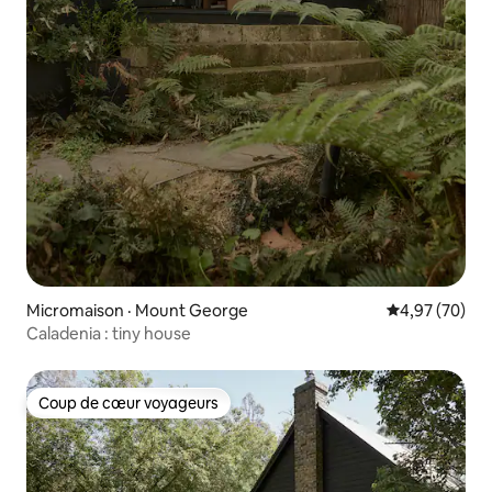
Micromaison · Mount George
Note moyenne
4,97 (70)
Caladenia : tiny house
Coup de cœur voyageurs
Coup de cœur voyageurs