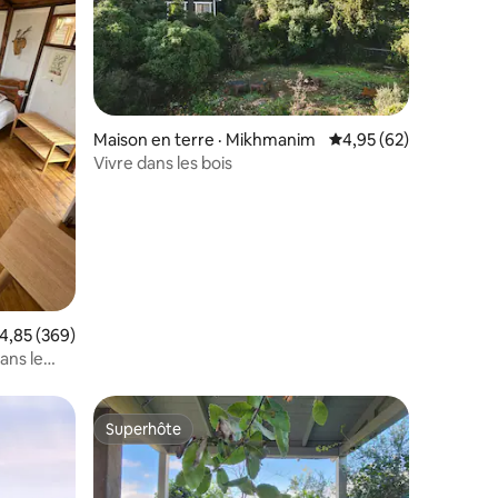
res
Maison en terre · Mikhmanim
Note moyenne de 4,95
4,95 (62)
Vivre dans les bois
ote moyenne de 4,85 sur 5, 369 commentaires
4,85 (369)
ans le
Superhôte
Superhôte