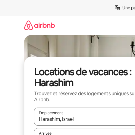
Aller
Une pa
directement
au
contenu
Locations de vacances :
Harashim
Trouvez et réservez des logements uniques su
Airbnb.
Emplacement
Quand les résultats sont affichés, parcourez-les en 
Arrivée