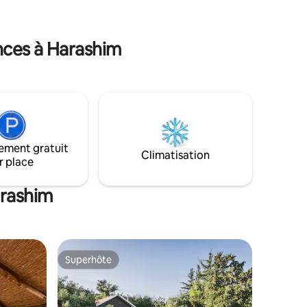
donne une atmosphère magique.
s la
Convient à un couple à la recherche de la
paix pour le week-end et généralement
nces à Harashim
tout le monde est le bienvenu (- : Arrivez
sans rendez-vous et profitez de votre
 construit
intimité à 100 % (arrivée autonome) avec
êtant
préavis
r créer un
 parfaite🤍
ement gratuit
Climatisation
r place
arashim
Superhôte
Superhôte