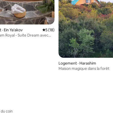
· Ein Ya'akov
Note moyenne de 5 sur 5, 18 commentai
5 (18)
am Royal - Suite Dream avec
mous
Logement · Harashim
Maison magique dans la forêt
sur 5, 283 commentaires
 du coin