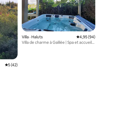
res
Villa · Haluts
Note moyenne de 4,95
4,95 (94)
Villa de charme à Galilée | Spa et accueil
5 étoiles
Note moyenne de 5 sur 5, 42 commentaires
5 (42)