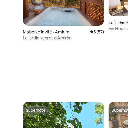
Loft · Ein
Ein Hod L
Maison d'invité · Amirim
Note moyenne de 5
5 (57)
panoramiq
Le jardin secret d'Amirim
sur la me
Superhôte
Superhô
Superhôte
Superhô