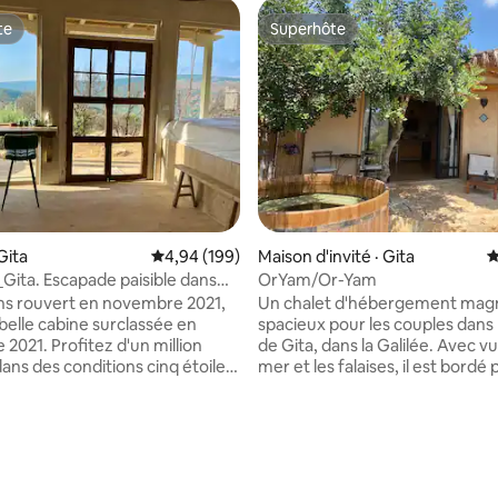
te
Superhôte
te
Superhôte
Gita
Note moyenne de 4,94 sur 5, 199 commentai
4,94 (199)
Maison d'invité · Gita
N
ita. Escapade paisible dans
OrYam/Or-Yam
gnes de Galilée
s rouvert en novembre 2021,
Un chalet d'hébergement magn
belle cabine surclassée en
spacieux pour les couples dans l
2021. Profitez d'un million
de Gita, dans la Galilée. Avec vu
dans des conditions cinq étoiles,
mer et les falaises, il est bordé 
z la nature à proximité,
oued enchanteur et entouré de
ous du rythme rapide de la vie
Le chalet dispose d'un espace 
 la beauté de la création. Le
et décoré. Un grand lit double
sur 5, 112 commentaires
est situé à Goethe, un petit
confortable, une cuisine entiè
ment charmant et calme au
équipée, une douche unique et
montagnes de la Galilée
salon donnant sur le oued d'où