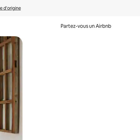
e d'origine
Partez-vous un Airbnb
et en les faisant glisser.