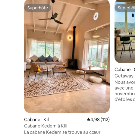
Superhôte
Superhô
Superhôte
Superhô
Cabane · 
Getaway_G
les monta
Nous avon
avec une 
novembre 
d'étoiles 
rencontre
reposez-v
et admirez
Cabane · Klil
Note moyenne de 4,98 
4,98 (112)
logement 
Cabane Kedem à Klil
établisse
La cabane Kedem se trouve au cœur
cœur des 