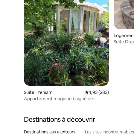
Logement 
Suite Dre
bain à re
Suite · Yehiam
Note moyenne de 4,93 
4,93 (283)
Appartement magique baigné de
lumière entouré par la nature
Destinations à découvrir
Destinations aux alentours
Les sites incontournables