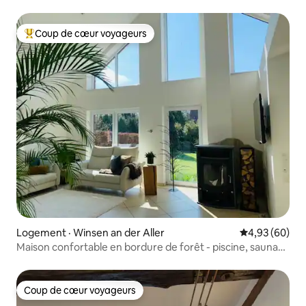
Coup de cœur voyageurs
Coup de cœur voyageurs parmi les plus aimés
Logement · Winsen an der Aller
Note moyenne
4,93 (60)
Maison confortable en bordure de forêt - piscine, sauna
et cheminée
Coup de cœur voyageurs
Coup de cœur voyageurs