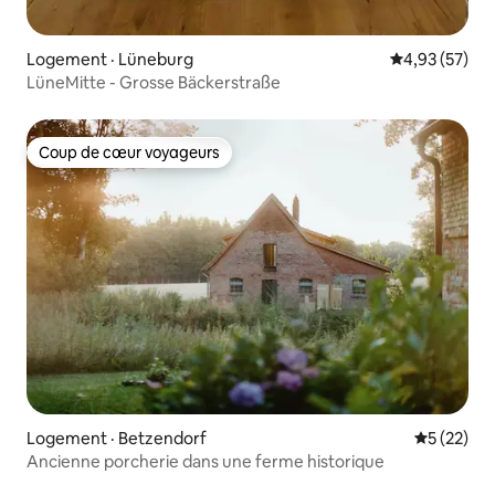
Logement · Lüneburg
Note moyenne
4,93 (57)
LüneMitte - Grosse Bäckerstraße
Coup de cœur voyageurs
Coup de cœur voyageurs
Logement · Betzendorf
Note moye
5 (22)
Ancienne porcherie dans une ferme historique