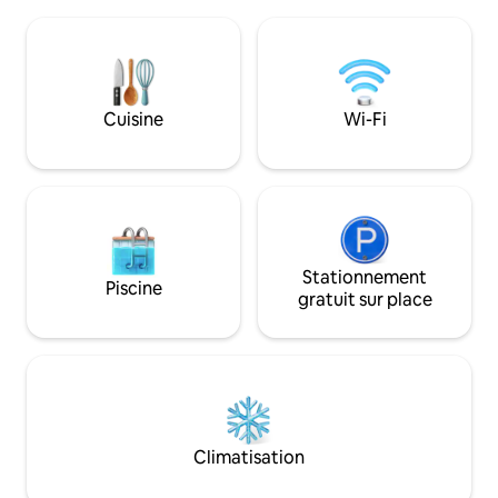
oiseaux et admirez de magnifiques
chacune avec un li
couchers de soleil depuis la terrasse.
à l'étage. Le jardin
Que vous aimiez les promenades, les
partiellement couv
balades à vélo dans la lande ou
détente ou à un ba
simplement prendre un café à
pompe à chaleur ai
l'extérieur, c'est l'endroit idéal pour
chauffage et le re
Cuisine
Wi-Fi
ralentir et vous détendre. Idéal pour les
installation photo
couples, les voyageurs en solo et tous
gaz, Wallbox et g
ceux qui recherchent un peu de paix et
roulante automati
de tranquillité.
Stationnement
Piscine
gratuit sur place
Climatisation