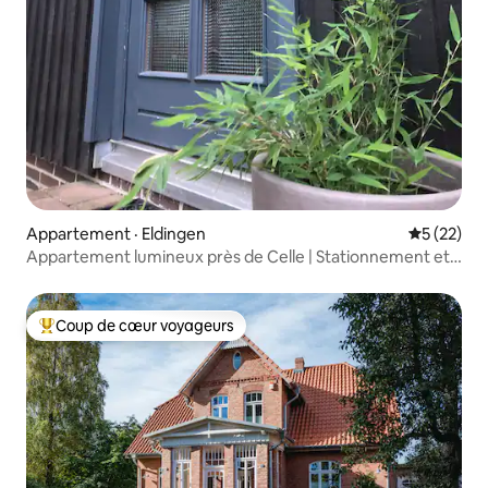
Appartement · Eldingen
Note moye
5 (22)
Appartement lumineux près de Celle | Stationnement et
cuisine
Coup de cœur voyageurs
Coup de cœur voyageurs parmi les plus aimés