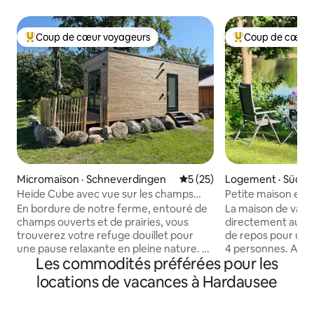
Coup de cœur voyageurs
Coup de cœur 
Coup de cœur voyageurs parmi les plus aimés
Coup de cœur voy
Micromaison · Schneverdingen
Note moyenne de 5 sur 5, 
5 (25)
Logement · Südhe
Heide Cube avec vue sur les champs
Petite maison en b
dans la lande de Lunebourg
dans la lande de 
En bordure de notre ferme, entouré de
La maison de vaca
champs ouverts et de prairies, vous
directement au bor
trouverez votre refuge douillet pour
de repos pour un
une pause relaxante en pleine nature. En
4 personnes. Au 
Les commodités préférées pour les
été, les veaux paissent à proximité
trouvent la cuisine
tandis que les abeilles bourdonnent dans
salle de bain avec 
locations de vacances à Hardausee
la prairie de fleurs sauvages de l'autre
ainsi que le salon
côté. Réveillez-vous au chant des
à manger et un c