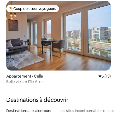
Coup de cœur voyageurs
Coup de cœur voyageurs parmi les plus aimés
Appartement · Celle
Note moye
5 (13)
Belle vie sur l'île Aller
Destinations à découvrir
Destinations aux alentours
Les sites incontournables du coin