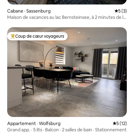
Cabane · Sassenburg
Note moy
5 (3)
Maison de vacances au lac Bernsteinsee, à 2 minutes de la
plage
Coup de cœur voyageurs
Coup de cœur voyageurs parmi les plus aimés
Appartement · Wolfsburg
Note moye
5 (12)
Grand app. · 5 lits · Balcon · 2 salles de bain · Stationnement