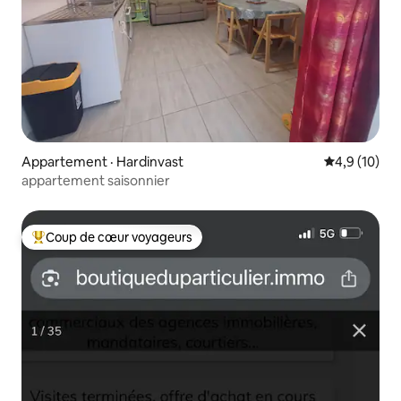
Appartement · Hardinvast
Note moyenn
4,9 (10)
appartement saisonnier
Coup de cœur voyageurs
Coup de cœur voyageurs parmi les plus aimés