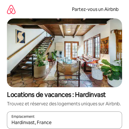
Aller
directement
Partez-vous un Airbnb
au
contenu
Locations de vacances : Hardinvast
Trouvez et réservez des logements uniques sur Airbnb.
Emplacement
Quand les résultats sont affichés, parcourez-les en utilisant les 