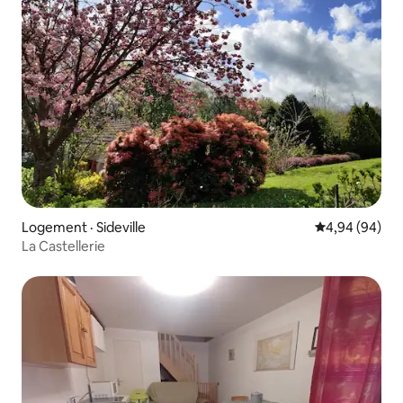
Logement · Sideville
Note moyenne
4,94 (94)
La Castellerie