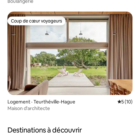
Boulangerie
Coup de cœur voyageurs
Coup de cœur voyageurs
Logement · Teurthéville-Hague
Note moye
5 (10)
Maison d'architecte
Destinations à découvrir