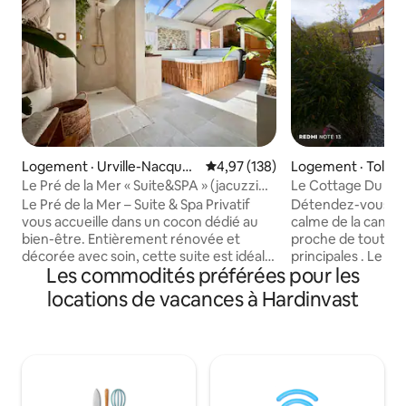
Logement · Urville-Nacquev
Note moyenne de 4,97 sur 5, 1
4,97 (138)
Logement · Tollev
ille
Le Pré de la Mer « Suite&SPA » (jacuzzi
Le Cottage Du Me
privatif)
Le Pré de la Mer – Suite & Spa Privatif
Détendez-vous da
vous accueille dans un cocon dédié au
calme de la campa
bien-être. Entièrement rénovée et
proche de tout c
décorée avec soin, cette suite est idéale
principales . Le C
Les commodités préférées pour les
pour une parenthèse de détente à deux.
le cocon pour ce r
Laissez-vous séduire par le jacuzzi 2
baignoire balnéo, 
locations de vacances à Hardinvast
places allongées et ses nombreux jets
wc séparé , la chambre av
massants, pour une expérience de
cm et le confort du tout
relaxation absolue en toute intimité.
toilette et de lit ) La pièce principale
Découvrez ensuite les plages de sable
spacieuce avec cu
blanc d’Urville-Nacqueville, les sentiers
repas et salon ave
et les paysages sauvages du Cotentin,
canapé relax pour 