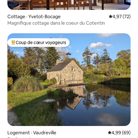
Cottage · Yvetot-Bocage
Note moyenne
4,97 (72)
Magnifique cottage dans le coeur du Cotentin
Coup de cœur voyageurs
Coup de cœur voyageurs parmi les plus aimés
Logement · Vaudreville
Note moyenne
4,99 (69)