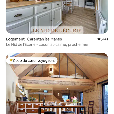
Logement · Carentan les Marais
Note moy
5 (4)
Le Nid de l'Ecurie - cocon au calme, proche mer
Coup de cœur voyageurs
Coup de cœur voyageurs parmi les plus aimés