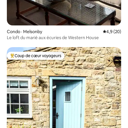
Condo · Melsonby
Note moyenn
4,9 (20)
Le loft du marié aux écuries de Western House
Coup de cœur voyageurs
Coup de cœur voyageurs parmi les plus aimés