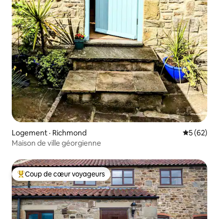
Logement · Richmond
Note moye
5 (62)
Maison de ville géorgienne
Coup de cœur voyageurs
Coup de cœur voyageurs parmi les plus aimés