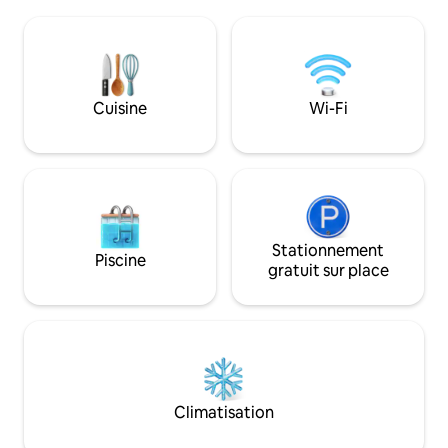
de magnifiques vues sur la campagne,
grande fenêtre, p
qui vous invitent à vous blottir avec un
simples dans la cui
bon livre, un verre de vin et une soirée
des soirées tranqui
Netflix – on ne vous juge pas! Un pub
privé avec un bar
chaleureux à 2 minutes à pied et de
bois, des sièges e
fabuleux restaurants à proximité. Un
Cuisine
Wi-Fi
couvert.
havre de paix et de luxe climatisé pour
se détendre! Vous célébrez quelque
chose? Vous venez de trouver le séjour
parfait!
Stationnement
Piscine
gratuit sur place
Climatisation