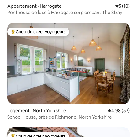
Appartement · Harrogate
Note moye
5 (10)
Penthouse de luxe à Harrogate surplombant The Stray
Coup de cœur voyageurs
Coup de cœur voyageurs parmi les plus aimés
Logement · North Yorkshire
Note moyenne
4,98 (57)
School House, près de Richmond, North Yorkshire
Coup de cœur voyageurs