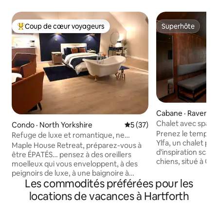
Coup de cœur voyageurs
Superhôte
Coup de cœur voyageurs parmi les plus aimés
Superhôte
Cabane · Ravensw
Chalet avec spa a
Condo · North Yorkshire
Note moyenne de 5 sur 5, 
5 (37)
de Richmond
Prenez le temps d
Refuge de luxe et romantique, ne
Ylfa, un chalet p
passez pas à côté…
Maple House Retreat, préparez-vous à
d'inspiration scan
être ÉPATÉS… pensez à des oreillers
chiens, situé à G
moelleux qui vous enveloppent, à des
de Richmond. Bapt
peignoirs de luxe, à une baignoire à
mot scandinave sign
Les commodités préférées pour les
rebord, à un coin café et à un
allie des intérieur
réfrigérateur rempli de friandises, ainsi
locations de vacances à Hartforth
brun et de terre 
qu'à un coin douillet avec des fenêtres
sur la campagne d
panoramiques du sol au plafond offrant
Réveillez-vous dans