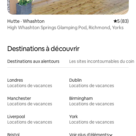
Hutte · Whashton
Note moye
5 (83)
High Whashton Springs Glamping Pod, Richmond, Yorks
Destinations à découvrir
Destinations aux alentours
Les sites incontournables du coin
Londres
Dublin
Locations de vacances
Locations de vacances
Manchester
Birmingham
Locations de vacances
Locations de vacances
Liverpool
York
Locations de vacances
Locations de vacances
Bristol
Voir plus d'éléments