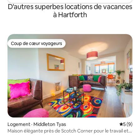
D'autres superbes locations de vacances
à Hartforth
Coup de cœur voyageurs
Coup de cœur voyageurs
Logement · Middleton Tyas
Note moy
5 (9)
Maison élégante près de Scotch Corner pour le travail et
les loisirs