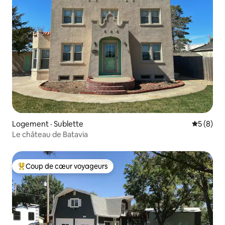
Logement · Sublette
Note moy
5 (8)
Le château de Batavia
Coup de cœur voyageurs
Coup de cœur voyageurs parmi les plus aimés