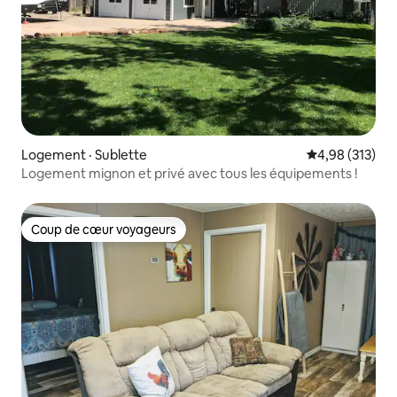
Logement · Sublette
Note moyenne 
4,98 (313)
Logement mignon et privé avec tous les équipements !
Coup de cœur voyageurs
Coup de cœur voyageurs