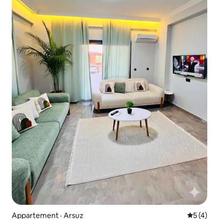
Appartement · Arsuz
Note moy
5 (4)