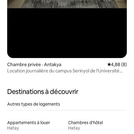
Chambre privée · Antakya
Note moyenn
4,88 (8)
Location journalière du campus Serinyol de l'Université
M.K.Ü / du parc des expositions d'Hatay
Destinations à découvrir
Autres types de logements
Appartements à louer
Chambres d'hôtel
Hatay
Hatay