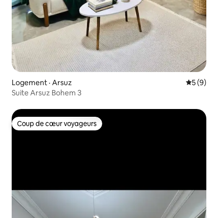
Logement · Arsuz
Note moy
5 (9)
Suite Arsuz Bohem 3
Coup de cœur voyageurs
Coup de cœur voyageurs