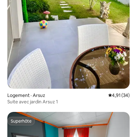
Logement · Arsuz
Note moyenne
4,91 (34)
Suite avec jardin Arsuz 1
Superhôte
Superhôte