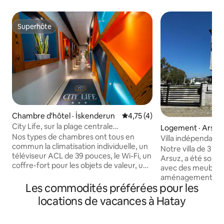
Superhôte
Superhôte
Chambre d'hôtel · İskenderun
Note moyenne de 4,75 sur 5,
4,75 (4)
City Life, sur la plage centrale
Logement · Arsuz
d'Iskenderun, 24/7
Nos types de chambres ont tous en
Villa indépendante
commun la climatisation individuelle, un
Notre villa de 3 
téléviseur ACL de 39 pouces, le Wi-Fi, un
Arsuz, a été soi
coffre-fort pour les objets de valeur, un
avec des meubles 
fauteuil à oreilles, un tabouret de bar, un
aménagements en
réfrigérateur, un service de
Les commodités préférées pour les
Avec une capacité 
blanchisserie gratuit, des articles de
10 personnes, 5 ch
locations de vacances à Hatay
bienvenue, une bouilloire, un séchoir à
bain, elle est idéal
cheveux, un fer et une planche à
les groupes d'amis
repasser, un lavabo Hilton, une douche