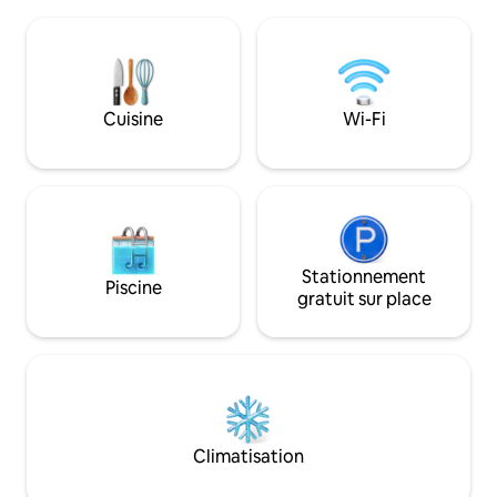
10 minutes à pied
et des toilettes. Notre chambre fait
confortables et a
25 m² (269 pi²). Elle est prévue pour
attendent avec la 
2 personnes, et 2 personnes peuvent y
chaque chambre, 
séjourner. Des chambres adaptées au
privé pour 2 voitur
nombre de personnes sont
pourrez faire un 
Cuisine
Wi-Fi
recommandées. Veuillez nous contacter
grande terrasse av
pour obtenir des informations
détaillées…
Stationnement
Piscine
gratuit sur place
Climatisation