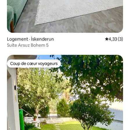
Logement · İskenderun
Note moyenn
4,33 (3)
Suite Arsuz Bohem 5
Coup de cœur voyageurs
Coup de cœur voyageurs