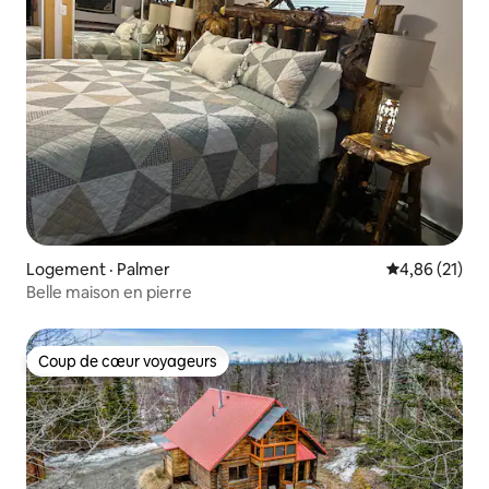
Logement · Palmer
Note moyenne
4,86 (21)
Belle maison en pierre
Coup de cœur voyageurs
Coup de cœur voyageurs