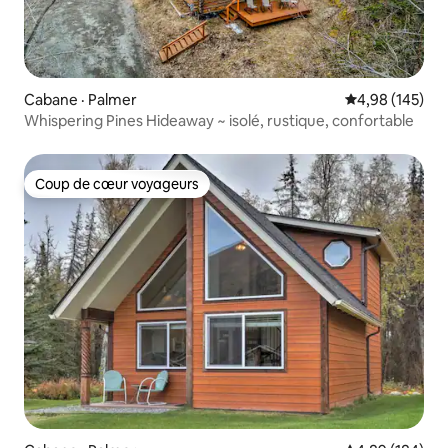
Cabane · Palmer
Note moyenne 
4,98 (145)
Whispering Pines Hideaway ~ isolé, rustique, confortable
Coup de cœur voyageurs
Coup de cœur voyageurs